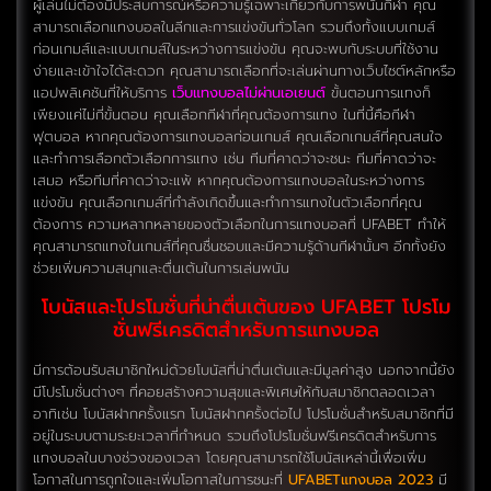
ผู้เล่นไม่ต้องมีประสบการณ์หรือความรู้เฉพาะเกี่ยวกับการพนันกีฬา คุณ
สามารถเลือกแทงบอลในลีกและการแข่งขันทั่วโลก รวมถึงทั้งแบบเกมส์
ก่อนเกมส์และแบบเกมส์ในระหว่างการแข่งขัน คุณจะพบกับระบบที่ใช้งาน
ง่ายและเข้าใจได้สะดวก คุณสามารถเลือกที่จะเล่นผ่านทางเว็บไซต์หลักหรือ
แอปพลิเคชันที่ให้บริการ
เว็บแทงบอลไม่ผ่านเอเยนต์
ขั้นตอนการแทงก็
เพียงแค่ไม่กี่ขั้นตอน คุณเลือกกีฬาที่คุณต้องการแทง ในที่นี้คือกีฬา
ฟุตบอล หากคุณต้องการแทงบอลก่อนเกมส์ คุณเลือกเกมส์ที่คุณสนใจ
และทำการเลือกตัวเลือกการแทง เช่น ทีมที่คาดว่าจะชนะ ทีมที่คาดว่าจะ
เสมอ หรือทีมที่คาดว่าจะแพ้ หากคุณต้องการแทงบอลในระหว่างการ
แข่งขัน คุณเลือกเกมส์ที่กำลังเกิดขึ้นและทำการแทงในตัวเลือกที่คุณ
ต้องการ ความหลากหลายของตัวเลือกในการแทงบอลที่ UFABET ทำให้
คุณสามารถแทงในเกมส์ที่คุณชื่นชอบและมีความรู้ด้านกีฬานั้นๆ อีกทั้งยัง
ช่วยเพิ่มความสนุกและตื่นเต้นในการเล่นพนัน
โบนัสและโปรโมชั่นที่น่าตื่นเต้นของ UFABET โปรโม
ชั่นฟรีเครดิตสำหรับการแทงบอล
มีการต้อนรับสมาชิกใหม่ด้วยโบนัสที่น่าตื่นเต้นและมีมูลค่าสูง นอกจากนี้ยัง
มีโปรโมชั่นต่างๆ ที่คอยสร้างความสุขและพิเศษให้กับสมาชิกตลอดเวลา
อาทิเช่น โบนัสฝากครั้งแรก โบนัสฝากครั้งต่อไป โปรโมชั่นสำหรับสมาชิกที่มี
อยู่ในระบบตามระยะเวลาที่กำหนด รวมถึงโปรโมชั่นฟรีเครดิตสำหรับการ
แทงบอลในบางช่วงของเวลา โดยคุณสามารถใช้โบนัสเหล่านี้เพื่อเพิ่ม
โอกาสในการถูกใจและเพิ่มโอกาสในการชนะที่
UFABETแทงบอล 2023
มี