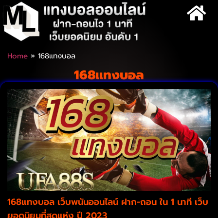
Home
»
168แทงบอล
168แทงบอล
168แทงบอล เว็บพนันออนไลน์ ฝาก-ถอน ใน 1 นาที เว็บ
ยอดนิยมที่สุดแห่ง ปี 2023