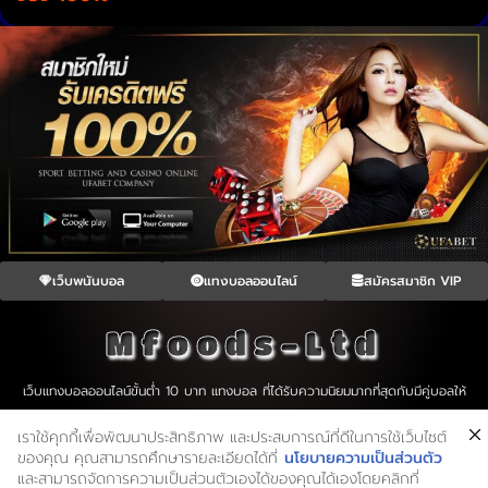
เว็บพนันบอล
แทงบอลออนไลน์
สมัครสมาชิก VIP
Mfoods-Ltd
เว็บแทงบอลออนไลน์ขั้นต่ำ 10 บาท แทงบอล ที่ได้รับความนิยมมากที่สุดกับมีคู่บอลให้
เลือกมากกว่าทุกเจ้าในตลาด สมัครวันนี้รับฟรีเครดิต ไม่ต้องลุ้น ผ่านระบบAuto ใช้
เราใช้คุกกี้เพื่อพัฒนาประสิทธิภาพ และประสบการณ์ที่ดีในการใช้เว็บไซต์
เวลาไม่เกิน 3 วินาที
ของคุณ คุณสามารถศึกษารายละเอียดได้ที่
นโยบายความเป็นส่วนตัว
และสามารถจัดการความเป็นส่วนตัวเองได้ของคุณได้เองโดยคลิกที่
คาสิโน เครดิตฟรี 100
คาสิโนsa