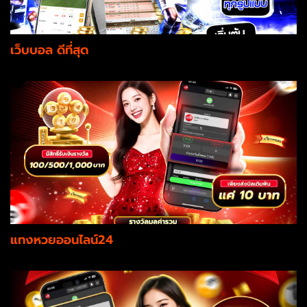
เว็บบอล ดีที่สุด
แทงหวยออนไลน์24