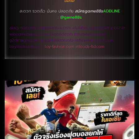
มือถือ
สะดวก รวดเร็ว มั่นคง ปลอดภัย
สมัคร
game88s
ADDLINE
:
@game88s
akagi-trail.com
ufabetwinlive.com
elufabet.com
rabatt-jobs.net
wiboomedia-jobs.net
drobed.com
frasescertas.com
g2dimages.com
gundembizde.info
refleximmoneuf.com
beylikelektrik.com
toy-fashion.com
mfoods-ltd.com