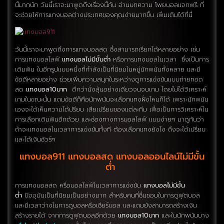
นี้มากนัก วันนี้เราจะมาพูดถึงเรื่องนี้กัน อ่านบทความ โพยบอลแจกฟรี ที่
จะช่วยให้การแทงบอลต่างประเทศของคุณง่ายมากขึ้น เพิ่มเติมได้ที่นี่
วันนี้เราจะมาพูดถึงการแทงบอลสด ซึ่งสามารถเรียกได้หลายอย่าง เช่น
การแทงบอลไลฟ์
แทงบอลไม่มีขั้นต่ำ
หรือการแทงบอลในเวลา ซึ่งเป็นการ
เดิมพัน ในอีกรูปแบบหนึ่งที่กำลังเป็นที่นิยมในหมู่นักพนันทั้งหลาย และมี
ข้อดีหลายอย่าง ช่วยเพิ่มความสนุกในระหว่างดูการแข่งขันแบบถ่ายทอด
สด
แทงบอล10บาท
ดีกว่านั่งลุ้นอย่างเดียวจนจบเกม โดยไม่ได้วิเคราะห์
เกมในขณะนั้น แถมข้อดีก็คือนักพนันจะเลือกแทงฝั่งไหนก็ได้ เพราะนักพนัน
เองจะได้เห็นความได้ปรียบ เสียเปรียบของแต่ละทีม เพื่อเป็นการวิเคราะห์ใน
การเลือกเดิมพันอีกด้วย และช่องทางการบอลไลฟ์ แบบง่ายๆ มาดูกันว่า
ถ้าจะแทงบอลในเวลาการแข่งขันทั้งที ต้องเลือกแทงยังไง ถึงจะได้เปรียบ
และได้เงินชัวร์ๆ
แทงบอล911 แทงบอลสด แทงบอลออนไลน์ไม่มีขั้น
ต่ำ
การแทงบอลสด หรือบอลไลฟ์ในเวลาการแข่งขัน
แทงบอลไม่มีขั้น
ต่ำ
ปัจจุบันเป็นที่นิยมเป็นอย่างมาก สำหรับคนที่ชื่นชอบในการดูฟุตบอล
และมีเวลาว่างในการดูบอลหรือเชียร์บอล และแถมยังสามารถสร้างเงิน
สร้างรายได้ จากการดูฟุตบอลอีกด้วย
แทงบอล10บาท
และในนักพนันบาง