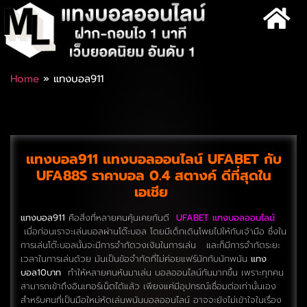
Home
»
แทงบอล911
แทงบอล911 แทงบอลออนไลน์ UFABET กับ
UFA88S ราคาบอล 0.4 สตางค์ ดีที่สุดใน
เอเชีย
แทงบอล911
คือสิ่งที่หลายคนคุ้นเคยกันดี
UFABET แทงบอลออนไลน์
เมื่อก่อนเราจะเล่นบอลผ่านโต๊ะบอล โดยมีเด็กเดินโพยไปให้กับเจ้ามือ ซึ่งใน
การเล่นโต๊ะบอลนั้นจะมีการจำกัดวงเงินในการเล่น และก็มีการจำกัดระยะ
เวลาในการเล่นด้วย มันเป็นข้อจำกัดที่ไม่ค่อยแฟร์นักกับนักพนัน
แทง
บอล10บาท
ทำให้หลายคนหันมาเล่น บอลออนไลน์กันมากขึ้น เพราะทุกคน
สามารถเข้าถึงอินเทอร์เน็ตได้แล้ว เพียงแค่มีอุปกรณ์เชื่อมต่อเท่านั้นเอง
สำหรับคนที่เป็นมือใหม่หัดเล่นพนันบอลออนไลน์ อาจจะยังไม่เข้าใจในเรื่อง