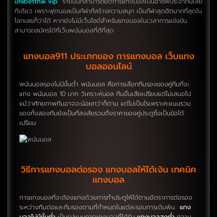
ufabetthai vip
รายนั้นก็สามารถยึดการแทงบอลเป็นอาชีพประจำกันเลย
ทีเดียว เพราะฟุตบอลเป็นกีฬาที่สร้างความสนุก เป็นกีฬาสุดฮิตมากที่สุดใน
โลกเลยก็ว่าได้ หากยังไม่มีเว็บไซต์สำหรับแทงบอลในเวลาการแข่งขัน
สามารถสมัครได้ที่เว็บพนันบอลที่ดีที่สุด
แทงบอล911 ประเภทของ การแทงบอล เว็บแทง
บอลออนไลน์
พนันบอลรองไม่มีขั้นต่ำ พนันบอล คือการเลือกทีมรองของคู่ทีมที่จะ
แทง พนันบอล 10 บาท วิเคราะห์บอล ทีมอื่นเสียเปรียบแต่ไม่เสมอไป
แม้ว่าศักยภาพทีมอาจจะน้อยกว่าก็ตาม แต่ไม่เป็นไรเพราะคะแนนรวม
ของทั้งสองทีมยังเป็นที่สงสัยรวมถึงราคาของคู่ประตูซึ่งเป็นข้อได้
เปรียบ
วิธีการแทงบอลต่อรอง แทงบอลให้ได้เงิน เทคนิค
แทงบอล
การแทงบอลที่จะต้องแทงด้วยการทำประตูให้ได้ตามอัตราการต่อรอง
ระหว่างทีมต่อและทีมรองตามที่กำหนดในแต่ละรอบการเดิมพัน
แทง
บอลไม่มีขั้นต่ำ
เป็นรูปแบบการแทงบอลที่ได้รับ
แทงบอลสูงต่ำ
ความ