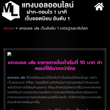
Home
»
แทงบอล ufa เว็บอันดับ 1 มาตรฐานระดับโลก
แทงบอล ufa ราคาแทงขั่นต่ำเริ่มที่ 10 บาท ค่า
คอมที่ให้มากกว่าใคร
แทงบอล ufa
ที่ช่วยให้คุณชนะได้โดยไม่จำเป็นต้องมีทักษะขั้นสูง เพราะ
เว็บพนันบอล ดีที่สุด ในยุคนี้มีส่วนสำคัญในการช่วยลดข้อจำกัดของนัก
พนันได้อย่างดีเยี่ยมห้ามพลาด ให้ชนะสำหรับมือใหม่เราเชื่อว่าหลายคนคง
เคยได้ยินข่าวสารเราสามารถเลือกวางเดิมพันได้พร้อมกับการรับชมการ
ถ่ายทอดสดเกมการแข่งขันฟุตบอลคู่ที่เราสนใจ ทำให้การเลือกวางเดิมพัน
มีประสิทธิภาพเพิ่มมากขึ้น