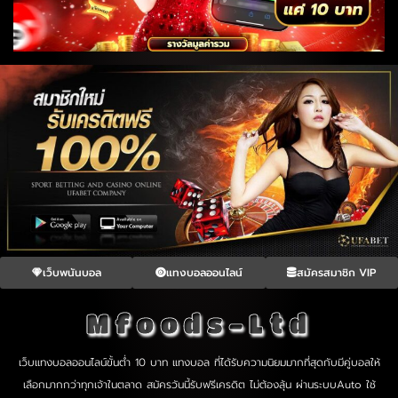
เว็บพนันบอล
แทงบอลออนไลน์
สมัครสมาชิก VIP
Mfoods-Ltd
เว็บแทงบอลออนไลน์ขั้นต่ำ 10 บาท แทงบอล ที่ได้รับความนิยมมากที่สุดกับมีคู่บอลให้
เลือกมากกว่าทุกเจ้าในตลาด สมัครวันนี้รับฟรีเครดิต ไม่ต้องลุ้น ผ่านระบบAuto ใช้