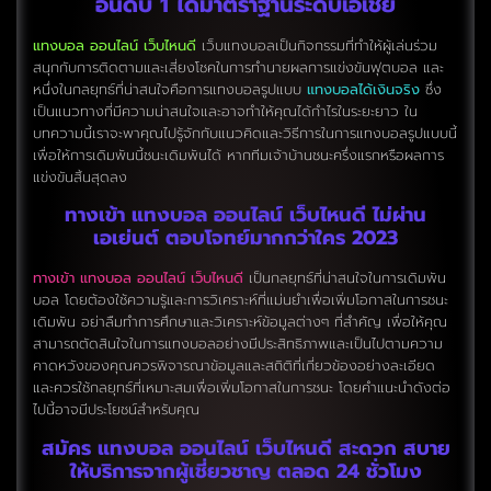
อันดับ 1 ได้มาตราฐานระดับเอเชีย
แทงบอล ออนไลน์ เว็บไหนดี
เว็บแทงบอลเป็นกิจกรรมที่ทำให้ผู้เล่นร่วม
สนุกกับการติดตามและเสี่ยงโชคในการทำนายผลการแข่งขันฟุตบอล และ
หนึ่งในกลยุทธ์ที่น่าสนใจคือการแทงบอลรูปแบบ
แทงบอลได้เงินจริง
ซึ่ง
เป็นแนวทางที่มีความน่าสนใจและอาจทำให้คุณได้กำไรในระยะยาว ใน
บทความนี้เราจะพาคุณไปรู้จักกับแนวคิดและวิธีการในการแทงบอลรูปแบบนี้
เพื่อให้การเดิมพันนี้ชนะเดิมพันได้ หากทีมเจ้าบ้านชนะครึ่งแรกหรือผลการ
แข่งขันสิ้นสุดลง
ทางเข้า แทงบอล ออนไลน์ เว็บไหนดี ไม่ผ่าน
เอเย่นต์ ตอบโจทย์มากกว่าใคร 2023
ทางเข้า แทงบอล ออนไลน์ เว็บไหนดี
เป็นกลยุทธ์ที่น่าสนใจในการเดิมพัน
บอล โดยต้องใช้ความรู้และการวิเคราะห์ที่แม่นยำเพื่อเพิ่มโอกาสในการชนะ
เดิมพัน อย่าลืมทำการศึกษาและวิเคราะห์ข้อมูลต่างๆ ที่สำคัญ เพื่อให้คุณ
สามารถตัดสินใจในการแทงบอลอย่างมีประสิทธิภาพและเป็นไปตามความ
คาดหวังของคุณควรพิจารณาข้อมูลและสถิติที่เกี่ยวข้องอย่างละเอียด
และควรใช้กลยุทธ์ที่เหมาะสมเพื่อเพิ่มโอกาสในการชนะ โดยคำแนะนำดังต่อ
ไปนี้อาจมีประโยชน์สำหรับคุณ
สมัคร แทงบอล ออนไลน์ เว็บไหนดี สะดวก สบาย
ให้บริการจากผู้เชี่ยวชาญ ตลอด 24 ชั่วโมง