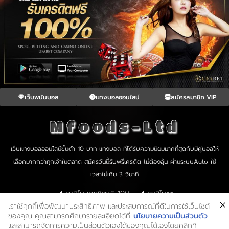
เว็บพนันบอล
แทงบอลออนไลน์
สมัครสมาชิก VIP
Mfoods-Ltd
เว็บแทงบอลออนไลน์ขั้นต่ำ 10 บาท แทงบอล ที่ได้รับความนิยมมากที่สุดกับมีคู่บอลให้
เลือกมากกว่าทุกเจ้าในตลาด สมัครวันนี้รับฟรีเครดิต ไม่ต้องลุ้น ผ่านระบบAuto ใช้
เวลาไม่เกิน 3 วินาที
คาสิโน เครดิตฟรี 100
คาสิโนsa
คาสิโน ออนไลน์ ฟรีเครดิต ไม่ต้องฝาก
คาสิโน ออนไลน์ ฟรีเครดิต
เราใช้คุกกี้เพื่อพัฒนาประสิทธิภาพ และประสบการณ์ที่ดีในการใช้เว็บไซต์
ของคุณ คุณสามารถศึกษารายละเอียดได้ที่
นโยบายความเป็นส่วนตัว
Contact Us
About us
Privacy Policy
และสามารถจัดการความเป็นส่วนตัวเองได้ของคุณได้เองโดยคลิกที่