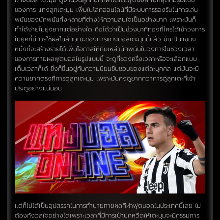
ของการ แทงลูกเตะมุม เพิ่มในโลกออนไลน์ที่มีระบบการรองรับในการเล่น
พนันของนักพนันทั้งหลายที่ต่างให้ความสนใจเป็นอย่างมาก เพราะมันก็
ทำได้ง่ายไม่ยุ่งยากแต่อย่างใด ถือได้ว่าเป็นช่วงนาทีทองที่ใครได้เข้าวงการ
ในยุคที่มีการใช้ผลในลักษณะของการแทงบอลเตะมุมนี้แล้ว มันเป็นแขนง
หนึ่งที่จะสร้างรายได้เพิ่มโอกาสให้กับเหล่านักพนันในวงการในช่วงเวลา
ของการทายผลฟุตบอลในรูปแบบนี้ จะดูที่ช่วงครึ่งเวลาหรือจะเลือกแบบ
เต็มเวลาก็ได้ ซึ่งก็ขึ้นอยู่กับความนิยมชื่นชอบของแต่ละบุคคล แต่มันจะมี
ความยากตรงที่การดูลูกเตะมุม เพราะมันคงดูยากกว่าการดูลูกเตะที่เข้า
ประตูอย่างแน่นอน
แต่ก็ไม่ได้เป็นอุปสรรคในการทำนายทายผลกีฬาฟุตบอลในประเทศนี้เลย ไม่
ต้องกังวลใจอย่างใดเพราะเวลาที่มีการเป่านกหวีดให้เตะมุมจะมีกรรมการ