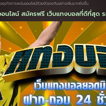
่อธุรกิจการพนันออนไลน์ด้วยตัวเองกันอย่างเพิ่มมากยิ่งขึ้น
์ สมัครฟรี เว็บแทงบอลที่ดีที่สุด ระบบ