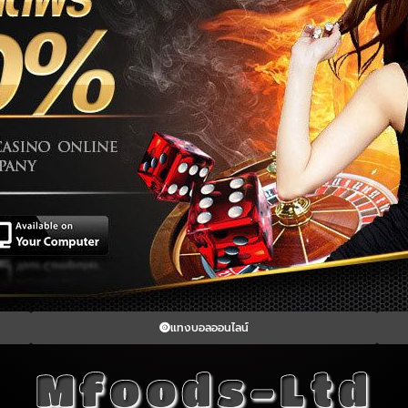
แทงบอลออนไลน์
Mfoods-Ltd