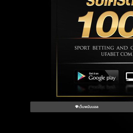
เว็บพนันบอล