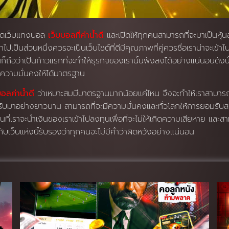
เปิดเว็บแทงบอล
เว็บบอลที่ค่าน้ำดี
และเปิดให้ทุกคนสามารถที่จะมาเป็นหุ้น
าไปเป็นส่วนหนึ่งควรจะเป็นเว็บไซต์ที่ดีมีคุณภาพที่คู่ควรชื่อเราน่าจะเข้
ก็ถือว่าเป็นก้าวแรกที่จะทำให้ธุรกิจของเรานั้นพังลงได้อย่างแน่นอนดังน
มีความมั่นคงให้ได้มาตรฐาน
อลค่าน้ำดี
ว่าเหมาะสมมีมาตรฐานมากน้อยแค่ไหน จึงจะทำให้เราสามารถ
ยอมรับมาอย่างยาวนาน สามารถที่จะมีความมั่นคงและทั่วโลกให้การยอมรับสร
ที่เราจะนำเงินของเราเข้าไปลงทุนเพื่อที่จะไม่ให้เกิดความเสียหาย และสาม
กับเว็บแห่งนี้รับรองว่าทุกคนจะไม่มีคำว่าผิดหวังอย่างแน่นอน