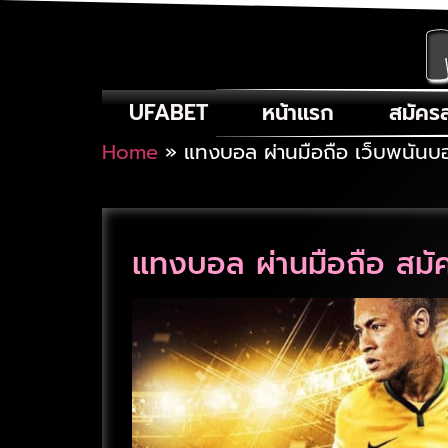
UFABET
หน้าแรก
สมัคร
Home
»
แทงบอล ผ่านมือถือ เว็บพนันบ
แทงบอล ผ่านมือถือ สมั