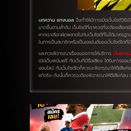
บทความ แทงบอล
จึงทำให้มีการเปิดเว็บไซต์วิธี
มากขึ้นตามลำดับ เว็บไซต์ที่เราควรที่จะต้องเลือกเข้
หากเราเลือกผิดพลาดไปกับเว็บไซต์ที่ไม่ได้มาตรฐาน
ในการเป็นสมาชิกหรือเป็นเอเย่นต์ของเว็บไซต์ใดที่
และควรพิจารณาเรื่องของการให้บริการ
เว็บแทงบ
เปิดเว็บพนันฟรี กับเว็บที่มีชื่อเสียง ได้รับการ
ออนไลน์ กับเว็บไซต์ใดก็ควรจะพิจารณาให้ดีเสียก่อน
แท้จริง ดังนั้นก็ควรจะต้องพิจารณาให้ดีเสียก่อน 