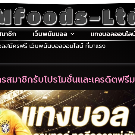
Mfoods-Lt
สมาชิก
เว็บพนันบอล
แทงบอลออนไลน
อลสมัครฟรี เว็บพนันบอลออนไลน์ ที่มาแรง
ครสมาชิกรับโปรโมชั่นและเครดิตฟรี