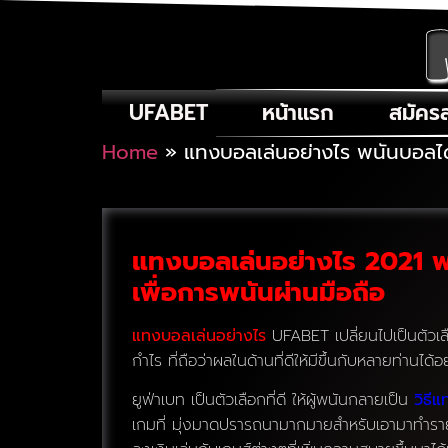
UFABET
หน้าแรก
สมัคร
Home
»
แทงบอลเล่นอย่างไร พนันบอลได้
แทงบอลเล่นอย่างไร 2021 พ
เพื่อการพนันผ่านมือถือ
แทงบอลเล่นอย่างไร
UFABET เปลี่ยนไปเป็นตัวเลื
กำไร ที่ถือว่าผลในด้านที่ดีให้มีขึ้นกับหลายท่าน
ยูฟ่าเบท เป็นตัวเลือกที่ดี ให้ผู้พนันกลายเป็น
วิธี
เกมที่ มุ่งมาดปรารถนามากมายสำหรับเอามาทำรายได้ให