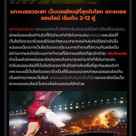
แทงบอลวอเลท เว็บบอลใหญ่ที่สุดในโลก แทงบอล
ออนไลน์ เริ่มต้น 2-12 คู่
แทงบอลวอเลท
แทงบอลกับเว็บไซต์เรารับรองเล่นได้อย่างไหลลื่นแน่นอน
นักพนันออนไลน์ท่านใดที่ได้เข้ามาทำกำไรในการเล่น
แทงบอล
ออนไลน์ที่
เว็บไซต์ของเรารับรองได้เลยว่าคุณจะสามารถเข้าเล่นกันได้อย่างไรลื่น
แน่นอนเนื่องจากเว็บไซต์ของเรามีระบบการทำงานที่มีความทันสมัยเป็น
อย่างมากและยังมีระบบการทำงานที่มีความเสถียรที่สุดอีกด้วย
เดิมพันบอล
ดังนั้นแล้วนักพนันออนไลน์ทุกคนจึงสามารถเข้ามาทำกำไรในการเล่น
คาร์บอนออนไลน์ที่เว็บไซต์ของเรากันได้อย่างไหลลื่นที่สุดกันเลยจริงๆ
เพราะแบบนี้เว็บไซต์ของเราจึงเป็นที่ชื่นชอบของเหล่าคอบอลออนไลน์กัน
เป็นอย่างมากและเว็บไซต์
แทงบอลอันดับ1รวดเร็วที่สุด
ของเรายังเป็นเว็บ
แทงบอลออนไลน์เว็บตรงไม่ผ่านเอเย่นต์อีกด้วย