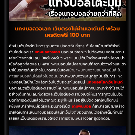
แทงบอลว
อเลท
เว็บตรงไม่ผ่านเอเย่นต์ พร้อม
เครดิตฟรี 100 บาท
ซึ่งเป็นเว็บไซต์ที่มีมาตรฐานความปลอดภัยที่สูงระดับโลกเข้ามาทำกำไรที่
เว็บไซต์ของเรา
แทงบอลวอเลท
บอกเลยว่าคุณจะไม่ต้องพบเจอกับความ
เสี่ยงใดๆทั้งสิ้นเลยแม้แต่นิดเดียวเพราะแบบนี้เว็บไซต์ของเราจึงมีความน่า
เชื่อถือสูงที่สุดและมีเหล่านักพนันออนไลน์หลายๆคนให้ความไว้วางใจและเข้า
มาใช้บริการกันอย่างไม่ขาดสายนั่นเอง
เข้ามาพบกับความสนุกสุดมันส์ ใน
การแทงบอลกันได้แล้วในตอนนี้
เข้ามาพบกับความสนุกสุดมันส์ในการ
แทง
บอล
ออนไลน์กันได้แล้วที่เว็บไซต์ของเราในตอนนี้
แทงบอลโลกเว็บไหนดี
บอกเลยว่าเว็บไซต์ของเราเปิดให้นักพนันออนไลน์ทุกคนเข้ามาทำกำไรกันได้
อย่างเต็มที่กันเลยทีเดียวและเว็บไซต์ของเรายังเปิดให้บริการทุกวันไม่มีวัน
ปิดทำการดังนั้นแล้วไม่ว่าคุณจะอยู่ที่ไหนหรืออยู่ในช่วงเวลาไหนก็ตามมี
เพียงสมาร์ทโฟนมือถือและอินเทอร์เน็ต
เดิมพันบอล
ก็สามารถเข้ามาสร้าง
รายได้ในการเล่นแทงบอลออนไลน์ที่เว็บไซต์ของเรากันได้อย่างเต็มที่กันได้
เลยและเว็บไซต์ของเรายังให้อัตราการจ่ายเงินรางวัลที่สูงอีกด้วย