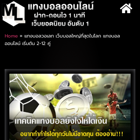
Home
»
แทงบอลวอเลท เว็บบอลใหญ่ที่สุดในโลก แทงบอล
ออนไลน์ เริ่มต้น 2-12 คู่