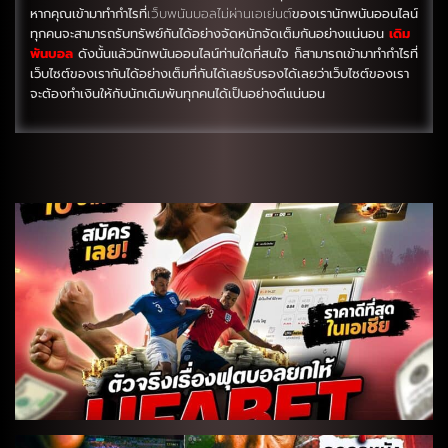
หากคุณเข้ามาทำกำไรที่
เว็บพนันบอลไม่ผ่านเอเย่นต์
ของเรานักพนันออนไลน์
ทุกคนจะสามารถรับทรัพย์กันได้อย่างจัดหนักจัดเต็มกันอย่างแน่นอน
เดิม
พันบอล
ดังนั้นแล้วนักพนันออนไลน์ท่านใดที่สนใจ ก็สามารถเข้ามาทำกำไรที่
เว็บไซต์ของเรากันได้อย่างเต็มที่กันได้เลยรับรองได้เลยว่าเว็บไซต์ของเรา
จะต้องทำเงินให้กับนักเดิมพันทุกคนได้เป็นอย่างดีแน่นอน