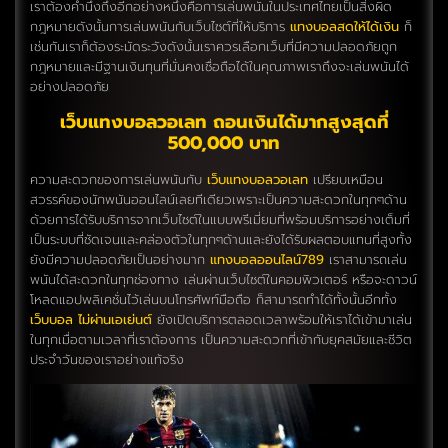
เราต้องคำนึงถึงอีกอย่างหนึ่งคือการเล่นพนันในประเทศไทยเป็นสิ่งผิด
กฎหมายดังนั้นการเล่นพนันกับเว็บไซต์ที่ให้บริการ
แทงบอลสดให้ได้เงิน
ก็
เช่นกันเราก็ต้องระมัดระวังดังนั้นเราควรเลือกเว็บที่มีความปลอดภัยถูก
กฎหมายและมีฐานเงินทุนที่มั่นคงเชื่อถือได้ในคุณภาพเราถึงจะเล่นพนันได้
อย่างปลอดภัย
เว็บแทงบอลวอเลท ถอนเงินได้มากสูงสุดที่
500,000 บาท
ความสะดวกของการเล่นพนันกับ
เว็บแทงบอลวอเลท
เปรียบเหมือน
สวรรค์ของนักพนันออนไลน์เลยทีเดียวเพราะเป็นความสะดวกในทุกๆด้าน
ด้วยการได้รับบริการจากเว็บไซต์ในแบบพรีเมี่ยมที่พร้อมบริการอย่างเต็มที่
เป็นระบบที่ชัดเจนและคล่องตัวในทุกๆด้านและยังได้รับผลตอบแทนที่สูงทั้ง
ยังมีความปลอดภัยเป็นอย่างมาก
แทงบอลออนไลน์789
เราสามารถเล่น
พนันได้สะดวกในทุกช่องทาง เล่นผ่านเว็บไซต์ในคอมพิวเตอร์ หรือจะดาวน์
โหลดแอปพลิเคชั่นไว้เล่นบนโทรศัพท์มือถือ ก็สามารถทำได้ทั้งนั้นอีกทั้ง
เว็บบอล ไม่ผ่านเอเย่นต์
ยังเปิดบริการตลอดเวลาพร้อมให้เราได้เข้ามาเล่น
ในทุกเมื่อตามเวลาที่เราต้องการ เป็นความสะดวกที่เข้ากับยุคสมัยและชีวิต
ประจำวันของเราอย่างแท้จริง