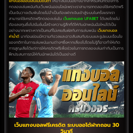
แทงบอลออนไลน์ไม่มีขั้นต่ำ
เหมาะสมเป็นอย่างมากสำหรับคนที่ต้องการ
ทดลองเล่นพนันกับเว็บพนันออนไลน์เพราะเราสามารถทดลองใช้เครดิตฟรี
เป็นเงินวางเดิมพันโดยไม่จำเป็นต้องฝากเงินเข้าสู่ระบบในครั้งแรกเรา
สามารถใช้เครดิตฟรีทดลองเล่นใน
เว็บแทงบอล UFABET
ได้เลยโดยไม่
ต้องลงทุนซึ่งโปรโมชั่นนี้สร้างความรู้สึกที่ดีให้กับนักพนันมือใหม่ได้เป็น
อย่างมากเพราะหากเป็นคนที่ไม่เคยสัมผัสกับการเล่นพนัน
เว็บแทงบอล
ค่าน้ำดี
มาก่อนย่อมมีความกังวลและอาจสับสนกับระบบและรูปแบบเงื่อนไข
ของกติกาในการเล่นพนันเกมต่างๆซึ่งหากเสี่ยงไปโดยไม่รู้ก็อาจทำให้เกิด
การสูญเสียได้แต่การให้เครดิตฟรีเพื่อช่วยในการทดลองเล่นเท่ากับเป็นการ
ฝึกประสบการณ์ให้กับนักพนันได้เป็นอย่างดี
เว็บแทงบอลฟรีเครดิต ระบบออโต้ฝากถอน 30
วินาที