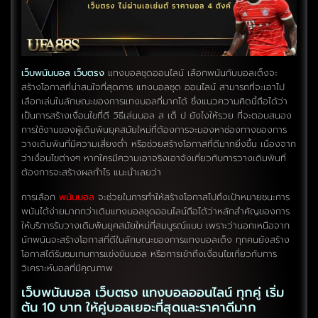
เว็บพนันบอล เว็บตรง
แทงบอลชุดออนไลน์ เลือกพนันกับบอลเต็งจะ
สร้างโอกาสที่น่าสนใจที่สุดการ แทงบอลชุด ออนไลน์ สามารถที่จะเอาไป
เลือกเล่นในลักษณะของการแทงบอลที่มากได้ ซึ่งแนวความคิดนี้ถือได้ว่า
เป็นการสร้างเงื่อนไขที่ดี วิธีเล่นบอล ส เต็ ป ยังไงให้รวย ที่จะตอบสนอง
การใช้งานของผู้เดิมพันยุคสมัยใหม่ที่ต้องการจะมองหาช่องทางของการ
วางเดิมพันที่มีความเสี่ยงต่ำ หรือช่วยสร้างโอกาสที่ดีมากยิ่งขึ้น เนื่องจาก
ว่าเงื่อนไขต่างๆ หากใครมีความเอาจริงเอาจังเกี่ยวกับการวางเดิมพันที่
ต้องการจะสร้างผลกำไร แนะนำเลยว่า
การเลือก
พนันบอล
จะช่วยในการทำให้สร้างโอกาสไปถึงเป้าหมายชนะการ
พนันได้ง่ายมากกว่าเดิมแทงบอลชุดออนไลน์ถือได้ว่าหลักสำคัญของการ
ให้บริการรับวางเดิมพันยุคสมัยใหม่ที่สมบูรณ์แบบ เพราะว่านอกเหนือจาก
นักพนันจะสร้างโอกาสที่ดีในลักษณะของการแทงบอลเต็ง ทุกคนยังสร้าง
โอกาสได้รับชมเกมการแข่งขันบอล หรือการเข้าถึงเงื่อนไขเกี่ยวกับการ
วิเคราะห์บอลที่มีคุณภาพ
เว็บพนันบอล เว็บตรง แทงบอลออนไลน์ ทุกคู่ เริ่ม
ต้น 10 บาท ให้คู่บอลเยอะที่สุดและราคาดีมาก