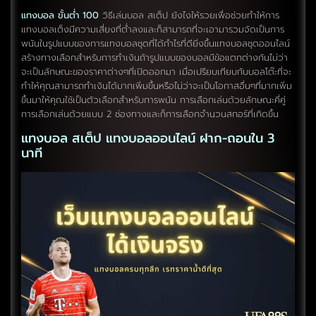
แทงบอล ขั้นต่ำ 100
วิธีเล่นบอล สเต็ป ยังไงให้รวยเพื่อช่วยทำให้การ
แทงบอลเต็งมีความเสี่ยงที่ต่ำลงและก็สามารถที่จะเอามารวมจัดเป็นการ
พนันในรูปแบบของการแทงบอลชุดที่ได้กำไรที่ดียิ่งขึ้นแทงบอลชุดออนไลน์
สร้างทางเลือกสำหรับการทำเงินถ้ารูปแบบของบอลมีข้อแตกต่างกันไม่ว่า
จะเป็นลักษณะของราคาต่างๆที่เปิดออกมา เมื่อเปรียบเทียบกับบอลโต๊ะที่จะ
ทำให้คุณสามารถทำเงินได้มากเพิ่มขึ้นหรือไม่ว่าจะเป็นโอกาสอื่นๆที่มากเพิ่ม
ขึ้นมาให้คุณใช้เป็นตัวเลือกสำหรับการพนัน การเลือกเล่นด้วยลักษณะคี่คู่
การเลือกเล่นด้วยแบบ 2 ช่องทางและก็การเลือกจำนวนสกอร์ที่เกิดขึ้น
แทงบอล สเต็ป แทงบอลออนไลน์ ฝาก-ถอนใน 3
นาที