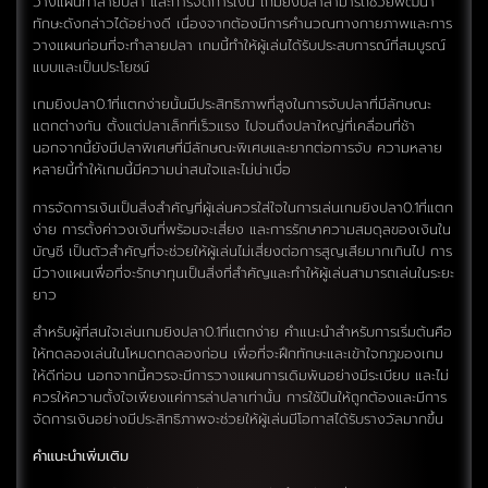
วางแผนทำลายปลา และการจัดการเงิน เกมยิงปลาสามารถช่วยพัฒนา
ทักษะดังกล่าวได้อย่างดี เนื่องจากต้องมีการคำนวณทางกายภาพและการ
วางแผนก่อนที่จะทำลายปลา เกมนี้ทำให้ผู้เล่นได้รับประสบการณ์ที่สมบูรณ์
แบบและเป็นประโยชน์
เกมยิงปลา0.1ที่แตกง่ายนั้นมีประสิทธิภาพที่สูงในการจับปลาที่มีลักษณะ
แตกต่างกัน ตั้งแต่ปลาเล็กที่เร็วแรง ไปจนถึงปลาใหญ่ที่เคลื่อนที่ช้า
นอกจากนี้ยังมีปลาพิเศษที่มีลักษณะพิเศษและยากต่อการจับ ความหลาย
หลายนี้ทำให้เกมนี้มีความน่าสนใจและไม่น่าเบื่อ
การจัดการเงินเป็นสิ่งสำคัญที่ผู้เล่นควรใส่ใจในการเล่นเกมยิงปลา0.1ที่แตก
ง่าย การตั้งค่าวงเงินที่พร้อมจะเสี่ยง และการรักษาความสมดุลของเงินใน
บัญชี เป็นตัวสำคัญที่จะช่วยให้ผู้เล่นไม่เสี่ยงต่อการสูญเสียมากเกินไป การ
มีวางแผนเพื่อที่จะรักษาทุนเป็นสิ่งที่สำคัญและทำให้ผู้เล่นสามารถเล่นในระยะ
ยาว
สำหรับผู้ที่สนใจเล่นเกมยิงปลา0.1ที่แตกง่าย คำแนะนำสำหรับการเริ่มต้นคือ
ให้ทดลองเล่นในโหมดทดลองก่อน เพื่อที่จะฝึกทักษะและเข้าใจกฎของเกม
ให้ดีก่อน นอกจากนี้ควรจะมีการวางแผนการเดิมพันอย่างมีระเบียบ และไม่
ควรให้ความตั้งใจเพียงแค่การล่าปลาเท่านั้น การใช้ปืนให้ถูกต้องและมีการ
จัดการเงินอย่างมีประสิทธิภาพจะช่วยให้ผู้เล่นมีโอกาสได้รับรางวัลมากขึ้น
คำแนะนำเพิ่มเติม