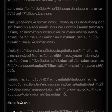
นอกจากปลาทั่วๆ ไป ยังมีปลาพิเศษที่มีลักษณะแปลกปลอม หากสามารถ
ยิงได้ จะทำให้ได้รับรางวัลมากมาย
สำหรับผู้ที่ต้องการเพิ่มโอกาสในการชนะ การควบคุมปืนมีความสำคัญ ต้อง
รู้ว่าเร็วหรือช้า และความแม่นยำของปืนที่ใช้ นอกจากนี้ ยังมีการจัดการเงิน
ที่สำคัญ ควรจัดการวงเงินที่พร้อมจะเสี่ยงในการเล่นแต่ละรอบอย่างมี
ความระมัดระวัง การเล่นอย่างมีวางแผนจะช่วยให้สามารถเล่นเกมนี้ได้
อย่างยาวนานและเพิ่มโอกาสในการชนะ
สำหรับผู้เล่นที่ต้องการนำเกมนี้ไปในระดับสูงยิ่งขึ้น ควรฝึกทักษะในการ
วางแผนการโจมตี โดยการเลือกปลาที่มีค่าคะแนนสูงและยากต่อการจับ
การเลือกเป้าหมายที่ดีจะเป็นประการสำคัญในการเพิ่มโอกาสในการชนะ. การ
ฝึกในโหมดทดลองก่อนเป็นวิธีที่ดีในการปรับทักษะและเข้าใจกฎของเกมให้ดี
ยิ่งขึ้น
โดยสรุป การเล่นเกมยิงปลา0.1ที่แตกง่ายนั้นไม่ได้ซับซ้อนมาก แต่การ
ควบคุมปืน การเลือกปลาที่เหมาะสม และการจัดการเงินเป็นปัจจัยสำคัญที่
มีผลต่อโอกาสในการชนะของผู้เล่น. การฝึกทักษะและการวางแผนให้เหมาะ
สมจะช่วยเพิ่มโอกาสในการได้รับรางวัลมากขึ้น
คำแนะนำเพิ่มเติม
การเล่นในโหมดทดลองก่อนเป็นวิธีที่ดีในการปรับทักษะและเข้าใจกฎ