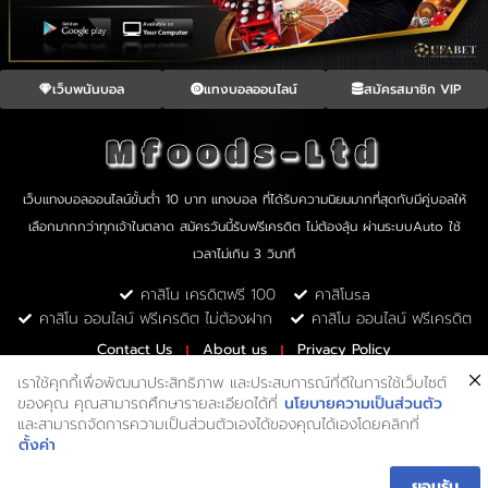
เว็บพนันบอล
แทงบอลออนไลน์
สมัครสมาชิก VIP
Mfoods-Ltd
เว็บแทงบอลออนไลน์ขั้นต่ำ 10 บาท แทงบอล ที่ได้รับความนิยมมากที่สุดกับมีคู่บอลให้
เลือกมากกว่าทุกเจ้าในตลาด สมัครวันนี้รับฟรีเครดิต ไม่ต้องลุ้น ผ่านระบบAuto ใช้
เวลาไม่เกิน 3 วินาที
คาสิโน เครดิตฟรี 100
คาสิโนsa
คาสิโน ออนไลน์ ฟรีเครดิต ไม่ต้องฝาก
คาสิโน ออนไลน์ ฟรีเครดิต
Contact Us
About us
Privacy Policy
เราใช้คุกกี้เพื่อพัฒนาประสิทธิภาพ และประสบการณ์ที่ดีในการใช้เว็บไซต์
ของคุณ คุณสามารถศึกษารายละเอียดได้ที่
นโยบายความเป็นส่วนตัว
และสามารถจัดการความเป็นส่วนตัวเองได้ของคุณได้เองโดยคลิกที่
ตั้งค่า
ยอมรับ