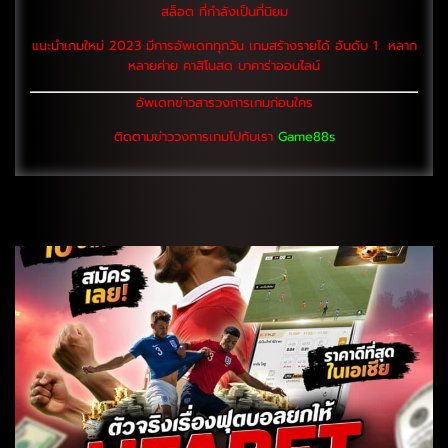
สล็อต ที่กำลังเป็นที่นิยม
แนะนำเกมใหม่ 2023 มีการอัพเดททุกวัน เกมสร้างรายได้ อันดับ 1 หลาก
หลายค่าย คาสิโนสด บาคาร่าออนไลน์
อัพเดทข่าวสารวงการเกมก่อนใคร
ติดตามข่าววงการเกมไปกับเรา
Game88s