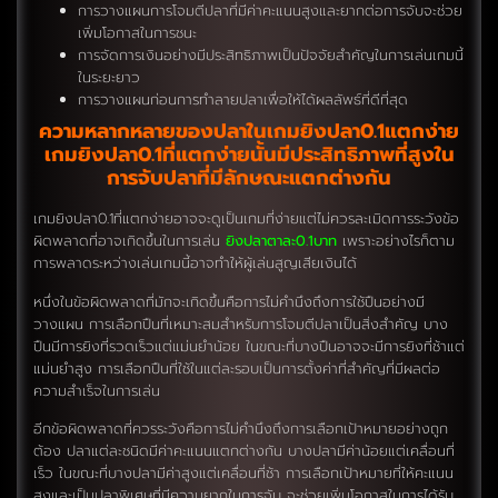
การวางแผนการโจมตีปลาที่มีค่าคะแนนสูงและยากต่อการจับจะช่วย
เพิ่มโอกาสในการชนะ
การจัดการเงินอย่างมีประสิทธิภาพเป็นปัจจัยสำคัญในการเล่นเกมนี้
ในระยะยาว
การวางแผนก่อนการทำลายปลาเพื่อให้ได้ผลลัพธ์ที่ดีที่สุด
ความหลากหลายของปลาในเกมยิงปลา0.1แตกง่าย
เกมยิงปลา0.1ที่แตกง่ายนั้นมีประสิทธิภาพที่สูงใน
การจับปลาที่มีลักษณะแตกต่างกัน
เกมยิงปลา0.1ที่แตกง่ายอาจจะดูเป็นเกมที่ง่ายแต่ไม่ควรละเมิดการระวังข้อ
ผิดพลาดที่อาจเกิดขึ้นในการเล่น
ยิงปลาตาละ0.1บาท
เพราะอย่างไรก็ตาม
การพลาดระหว่างเล่นเกมนี้อาจทำให้ผู้เล่นสูญเสียเงินได้
หนึ่งในข้อผิดพลาดที่มักจะเกิดขึ้นคือการไม่คำนึงถึงการใช้ปืนอย่างมี
วางแผน การเลือกปืนที่เหมาะสมสำหรับการโจมตีปลาเป็นสิ่งสำคัญ บาง
ปืนมีการยิงที่รวดเร็วแต่แม่นยำน้อย ในขณะที่บางปืนอาจจะมีการยิงที่ช้าแต่
แม่นยำสูง การเลือกปืนที่ใช้ในแต่ละรอบเป็นการตั้งค่าที่สำคัญที่มีผลต่อ
ความสำเร็จในการเล่น
อีกข้อผิดพลาดที่ควรระวังคือการไม่คำนึงถึงการเลือกเป้าหมายอย่างถูก
ต้อง ปลาแต่ละชนิดมีค่าคะแนนแตกต่างกัน บางปลามีค่าน้อยแต่เคลื่อนที่
เร็ว ในขณะที่บางปลามีค่าสูงแต่เคลื่อนที่ช้า การเลือกเป้าหมายที่ให้คะแนน
สูงและเป็นปลาพิเศษที่มีความยากในการจับ จะช่วยเพิ่มโอกาสในการได้รับ