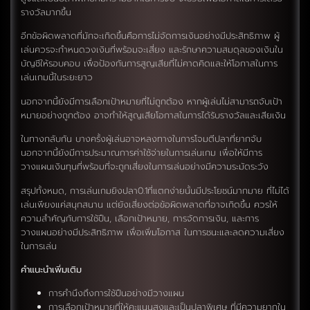
รางวัลมากขึ้น
อีกข้อผิดพลาดที่มักจะเกิดขึ้นคือการไม่จัดการเงินอย่างมีประสิทธิภาพ ผู้
เล่นควรจะกำหนดวงเงินที่พร้อมจะเสี่ยง และรักษาความสมดุลของเงินใน
บัญชีให้รอบคอบ เพื่อป้องกันการสูญเสียที่ไม่คาดคิดและให้โอกาสในการ
เล่นเกมนี้ในระยะยาว
นอกจากนี้ยังมีการเลือกเป้าหมายที่ไม่ถูกต้อง หากผู้เล่นไม่สามารถจับเป้า
หมายอย่างถูกต้อง อาจทำให้สูญเสียโอกาสในการได้รับรางวัลและเสียเงิน
ในทางกลับกัน บางครั้งผู้เล่นอาจหลงทางในการโจมตีปลาที่ยากจับ
นอกจากนี้ยังมีการประมาณการค่าใช้จ่ายในการเล่นเกม เพื่อให้มีการ
วางแผนเงินทุนที่พร้อมที่จะถูกเสี่ยงในการเล่นอย่างมีความระมัดระวัง
สรุปทั้งหมด, การเล่นเกมยิงปลา0.1ที่แตกง่ายนั้นมีประโยชน์มากมาย ที่ไม่ได้
เล่นเพียงแค่สนุกสนาน แต่ยังเสี่ยงต่อข้อผิดพลาดที่อาจเกิดขึ้น ควรให้
ความสำคัญกับการใช้ปืน, เลือกเป้าหมาย, การจัดการเงิน, และการ
วางแผนอย่างมีประสิทธิภาพ เพื่อเพิ่มโอกาส ในการชนะและลดความเสี่ยง
ในการเล่น
คำแนะนำเพิ่มเติม
การคำนึงถึงการใช้ปืนอย่างมีวางแผน
การเลือกเป้าหมายที่ให้คะแนนสูงและเป็นปลาพิเศษ ที่มีความยากใน