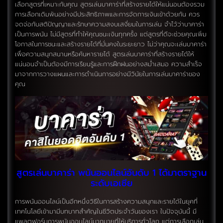
เลือกสูตรที่เหมาะกับคุณ สูตรเล่นบาคาร่าที่สร้างรายได้ให้แน่นอนต้องรวม
การเลือกเดิมพันอย่างมีประสิทธิภาพและการจัดการเงินเข้าด้วยกัน ควร
จดจ่อกับสติปัญญาและรักษาความสงบเสงี่ยมในการเล่น จำไว้ว่าบาคาร่า
เป็นการพนัน ไม่มีสูตรที่ทำให้คุณชนะเงินทุกครั้ง แต่สูตรที่ดีจะช่วยคุณเพิ่ม
โอกาสในการชนะและสร้างรายได้ที่มั่นคงในระยะยาว ไม่ว่าคุณจะเล่นบาคาร่า
เพื่อความสนุกสนานหรือค้นหารายได้ สูตรเล่นบาคาร่าที่สร้างรายได้ให้
แน่นอนจำเป็นต้องมีการเรียนรู้และการฝึกฝนอย่างสม่ำเสมอ ความสำเร็จ
มาจากการวางแผนและการดำเนินการอย่างมีวินัยในการเล่นบาคาร่าของ
คุณ
สูตรเล่นบาคาร่า พนันออนไลน์อันดับ 1 ได้มาตราฐาน
ระดับเอเชีย
การพนันออนไลน์เป็นอีกหนึ่งวิธีในการสร้างความสนุกและรายได้ในยุคที่
เทคโนโลยีเข้ามามีบทบาทสำคัญในชีวิตประจำวันของเรา ในปัจจุบันนี้ มี
แพลตฟอร์มการพนันออนไลน์มากมายที่ให้บริการทั่วโลก แต่การเลือกเล่น