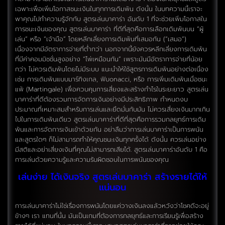
เฉพาะเพื่อเพิ่มโอกาสชนะเงินในทุกการเดิมพัน ดังนั้น ในบทความนี้เราจะ
พาคุณไปทำความรู้จักกับ สูตรเล่นบาคาร่า อันดับ 1 ที่จะช่วยเพิ่มโอกาสใน
การชนะเงินของคุณ สูตรเล่นบาคาร่า ที่ดีที่สุดคือการเลือกเดิมพันบน “ผู้
เล่น” หรือ “เจ้ามือ” โดยหลีกเลี่ยงการเดิมพันที่เสมอกัน (“เสมอ”)
เนื่องจากมีอัตราการจ่ายที่ต่ำกว่า นอกจากนี้ยังควรหลีกเลี่ยงการเดิมพัน
ที่มีค่าคอมมิชชั่นสูงอย่าง “ไพ่เหมือนกัน” เพราะมันมีอัตราการจ่ายที่น้อย
กว่า ไม่ควรเดิมพันโดยไม่มีระบบ แนะนำให้ใช้สูตรการเดิมพันอย่างต่อเนื่อง
เช่น การเดิมพันแบบมาร์ทิงเกล, ฟิบonacci, หรือ การเพิ่มเดิมพันเมื่อชนะ
แพ้ (Martingale) เพื่อควบคุมการเสี่ยงและสร้างกำไรในระยะยาว สูตรเล่น
บาคาร่าที่ดีต้องรวมการจัดการเงินอย่างมีประสิทธิภาพ กำหนดงบ
ประมาณที่เหมาะสมสำหรับการเล่นและยึดมั่นกับมัน ไม่ควรเสี่ยงเงินมากเกิน
ไปในการเดิมพันเดียว สูตรเล่นบาคาร่าที่ดีที่สุดคือการรวมกลยุทธ์การเดิม
พันและการจัดการเงินเข้าด้วยกัน อย่าลืมว่าการเล่นบาคาร่าเป็นการพนัน
และสูตรใดๆ ก็ไม่สามารถทำให้คุณชนะเงินทุกครั้งได้ ดังนั้น ควรเล่นอย่าง
มีสติและอย่าเสี่ยงเงินที่คุณไม่สามารถเสียได้. สูตรเล่นบาคาร่าอันดับ 1 คือ
การเล่นด้วยความรู้และความรับผิดชอบในการพนันของคุณ
เล่นง่าย ได้เงินจริง สูตรเล่นบาคาร่า สร้างรายได้ให้
แน่นอน
การเล่นบาคาร่าไม่ใช่เรื่องการพนันโดยแค่วางเงินลงแล้วหวังว่าโชคดีจะอยู่
ข้างๆ เรา แทนที่นั้น มันเป็นเกมที่ต้องการกลยุทธ์และการเรียนรู้เพื่อสร้าง