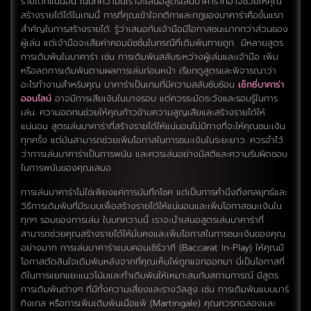
รายได้ที่แน่นอน ในบทความนี้เราจะเสนอสูตรเล่นบาคาร่าที่อาจช่วยให้คุณ
สร้างรายได้ได้ในเกมนี้ การที่คุณเข้าใจกติกาและกฎของบาคาร่าคือขั้นแรก
สำคัญในการสร้างรายได้. รู้ว่าเสมอกับเจ้ามือมีโอกาสชนะมากกว่าส่วนของ
ผู้เล่น แต่เจ้ามือจะเสียค่าคอมมิชชั่นในกรณีที่เดิมพันทายถูก มีหลายสูตร
การเดิมพันในบาคาร่า เช่น การเดิมพันสลับระหว่างผู้เล่นและเจ้ามือ เพิ่ม
หรือลดการเดิมพันตามผลการเล่นก่อนหน้า เรียกดูสูตรและพิจารณาว่า
อะไรทำงานสำหรับคุณ บาคาร่าเป็นเกมที่มีความสลับซับซ้อน
เซ็กซี่บาคาร่า
ออนไลน์
อาจมีการเสียเงินในบางรอบ แต่ควรระมัดระวังและรอบรู้ในการ
เล่น. ความอดทนช่วยให้คุณก้าวข้ามความสูญเสียและสร้างรายได้ให้
แน่นอน สูตรเล่นบาคาร่าที่สร้างรายได้ให้แน่นอนไม่มีทางที่จะให้คุณชนะเงิน
ทุกครั้ง แต่มันสามารถช่วยเพิ่มโอกาสในการชนะเงินในระยะยาว. ควรจำไว้
ว่าการเล่นบาคาร่าเป็นการพนัน และควรเล่นอย่างมีสติและความรับผิดชอบ
ในการพนันของคุณเสมอ
การเล่นบาคาร่าไม่ใช่เพียงแค่การบันทึกโชค แต่เป็นการคำนึงถึงกลยุทธ์และ
วิธีการเดิมพันที่มีระบบเพื่อสร้างรายได้ให้แน่นอนและเพิ่มโอกาสชนะเงินใน
ทุกๆ รอบของการเล่น ในบทความนี้ เราจะนำเสนอสูตรเล่นบาคาร่าที่
สามารถช่วยคุณสร้างรายได้ให้มั่นคงและเพิ่มโอกาสในการชนะเงินของคุณ
อย่างมาก การเล่นบาคาร่าแบบคอนเซิร์วาที (Baccarat In-Play) ให้คุณมี
โอกาสตัดสินใจเดิมพันหลังจากที่คุณเห็นไพ่ถูกแจกออกมา นี่เป็นโอกาสที่
ดีในการแยกแยะแนวโน้มและทำเดิมพันให้เหมาะสมกับสถานการณ์ มีสูตร
การเดิมพันต่างๆ ที่มีทั้งความเสี่ยงและรางวัลสูง เช่น การเดิมพันแบบมาร์
ทิงเกล หรือการเพิ่มเดิมพันเมื่อแพ้ (Martingale) คุณควรทดลองและ