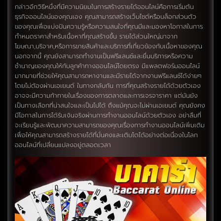
กล่าวอีกวิธีหนึ่งที่มีความนิยมในการสร้างรายได้ออนไลน์คือการเริ่มต้น
ธุรกิจออนไลน์ของคุณเอง คุณสามารถสร้างเว็บไซต์หรือบล็อกส่วนตัว
ของคุณเพื่อแบ่งปันความรู้หรือความสนใจที่คุณมีและมองหาโอกาสในการ
กำหนดราคาสำหรับเนื้อหาที่คุณสร้างขึ้น รายได้ส่วนใหญ่มาจาก
โฆษณา,บริจาค,หรือการขายสินค้าและบริการที่เกี่ยวข้องกับเนื้อหาของคุณ
นอกจากนี้ คุณยังสามารถทำงานเป็นฟรีแลนซ์และยื่นบริการหรือความ
ชำนาญของคุณให้กับลูกค้าทางออนไลน์โดยตรง มีแพลตฟอร์มออนไลน์
มากมายที่ช่วยให้คุณสามารถหางานและมีรายได้จากงานฟรีแลนซ์ได้ง่ายๆ
โดยไม่ต้องผ่านเอเยนต์ ในทางกลับกัน การที่คุณสร้างรายได้ด้วยตัวเอง
อาจจะมีความท้าทายในเรื่องของการตลาดและการเจรจาราคา แต่มันยัง
เป็นทางเลือกที่น่าสนใจและเป็นไปได้ ถึงแม้คุณจะไม่ผ่านเอเยนต์ คุณยังคง
มีโอกาสในการได้รับเงินจริงผ่านการทำงานออนไลน์ด้วยตัวเอง อย่าลืมที่
จะเรียนรู้และพัฒนาความสามารถของคุณเรื่องการทำงานออนไลน์เพิ่มเติม
เพื่อให้คุณสามารถสร้างรายได้ที่มั่นคงและเติบโตได้อย่างต่อเนื่องในโลก
ออนไลน์ที่เปลี่ยนแปลงอยู่ตลอดเวลา