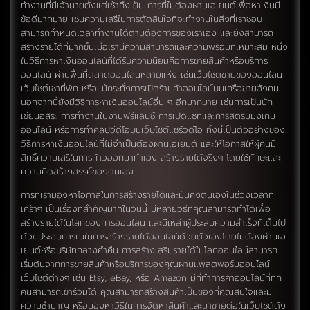
ทำงานที่มีเจ้านายตั้งแต่เช้าถึงเย็น การที่ไม่ต้องผ่านเอเยนต์เพื่อหาเงินมี
ข้อดีมากมาย เช่นความเสรีในการตัดสินใจที่จะทำงานในสิ่งที่เราชอบ
สามารถกำหนดเวลาทำงานได้ตามต้องการของเราเอง และยังสามารถ
สร้างรายได้ที่มากขึ้นเมื่อเรามีความสามารถและความพร้อมที่เหมาะสม หนึ่ง
ในวิธีการหาเงินออนไลน์ที่ได้รับความนิยมคือการขายสินค้าหรือบริการ
ออนไลน์ ผ่านพื้นที่ตลาดออนไลน์หลายแห่ง เช่นเว็บไซต์ขายของออนไลน์
เว็บไซต์เช่าที่พัก หรือแม้กระทั่งการเปิดร้านค้าออนไลน์บนเครือข่ายสังคม
นอกจากนี้ยังมีวิธีการหาเงินออนไลน์อื่น ๆ อีกมากมาย เช่นการเป็นนัก
เขียนอิสระ การทำงานในงานฟรีแลนซ์ การเปิดแชทและการสตรีมมิ่งเกม
ออนไลน์ หรือการทำคลิปวีดีโอบนเว็บไซต์แชร์วิดีโอ ทั้งนี้เป็นตัวอย่างของ
วิธีการหาเงินออนไลน์ที่ไม่จำเป็นต้องผ่านเอเยนต์ และให้โอกาสให้ผู้คนมี
สิทธิ์ความเสรีในการก้าวออกมาทำเอง สร้างรายได้จริงๆ โดยใช้ทักษะและ
ความคิดสร้างสรรค์ของตนเอง
การที่เรามองหาโอกาสในการสร้างรายได้และมั่นคงตนเองในช่วงเวลาที่
เศร้าๆ เป็นเรื่องที่สำคัญมากในวันนี้ มีหลายวิธีที่คุณสามารถทำได้เพื่อ
สร้างรายได้ในโลกของการออนไลน์ และมีเหล่าผู้ประสบความสำเร็จที่เต็มไป
ด้วยประสบการณ์ในการสร้างรายได้ออนไลน์ด้วยตัวเองโดยไม่ต้องผ่านเอ
เยนต์หรือบริษัทกลางค่ำคืน การสร้างเสริมรายได้ในโลกออนไลน์สามารถ
เริ่มต้นจากการขายสินค้าหรือบริการของคุณผ่านแพลตฟอร์มออนไลน์
เว็บไซต์ต่างๆ เช่น Etsy, eBay, หรือ Amazon มีที่ทำการค้าออนไลน์ที่ทุก
คนสามารถเข้าร่วมได้ คุณสามารถสร้างสินค้าเป็นของที่คุณสนใจและมี
ความชำนาญ หรือมองหาวิธีในการจัดหาสินค้าและมาขายต่อในเว็บไซต์ดัง