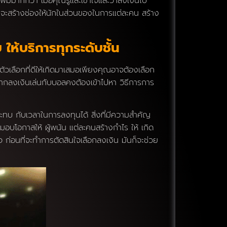
่มมากกว่า เมื่อคุณรู้และเข้าใจและว่าลงเงินไป
นจะสร้างช่องให้นักในส่วนของในการแต่ละคน สร้าง
ให้บริการทุกระดับชั้น
ัวเลือกที่ดีให้เกิดมาเสมอเพียงคุณอาจต้องเลือก
่อยากลงเงินเล่นกับบอลคงต้องเข้าไปหา วิธีการการ
ลกระทบ กับเวลาในการลงทุนได้ สิ่งที่มีความสำคัญ
มอบโอกาสให้ ผู้พนัน แต่ละคนสร้างกำไร ให้ เกิด
ก่อนที่จะทำการตัดสินใจเลือกลงเงิน มันก็จะช่วย