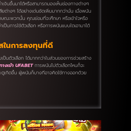
ทำเงินขึ้นมาได้หรือสามารถมองเห็นช่องทางต่างๆ
สียต่างๆ ได้อย่างเด่นชัดเพิ่มมากกว่านั่น เมื่อพนัน
ักษณะพวกนั้น คุณย่อมที่จะศึกษา หรือเข้าใจหรือ
่าเป็นการใช้ตัวเลือก หรือการพนันแบบใดเอามาได้
ในการลงทุนที่ดี
ยเป็นตัวเลือก ได้มากกว่าในส่วนของการช่วยสร้าง
ทางเข้า UFABET
การพนันไปตัวเลือกไหนก็จะ
ตูเกิดขึ้น ผู้พนันก็บางทีอาจคิดใช้ทางออกด้วย