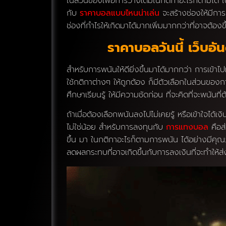
ในส่วนของเพื่อการวางเดิมในกติกาอะไรก็ตามได้ ในท
กับ
ราคาบอลแบบไหนน่าเล่น
จะสร้างช่องให้มีกา
ช่องที่กำไรให้เกิดมาได้มากเพิ่มมากกว่าที่อาจต้อง
ราคาบอลวันนี้ เว็บอั
สำหรับการพนันให้ดียิ่งขึ้นมาได้มากกว่า การเข้า
ใช้กติกาต่างๆ ให้ถูกต้อง ก็มีตัวเลือกในส่วนของก
ศึกษาเรียนรู้ ให้มีความชัดก่อน ที่จะคิดที่จะพนันที่ต
ถ้าเมื่อต้องเลือกพนันลงไปไม่เคยรู้ หรือเข้าใจได้
ไม่ใช่น้อย สำหรับการลงทุนกับ
การแทงบอล
คือส่
ขึ้น มา ในกติกาอะไรก็ตามการพนัน ได้อย่างมีคุณ
ลดผลกระทบที่อาจเกิดขึ้นกับการลงเงินที่จะทำให้ส่