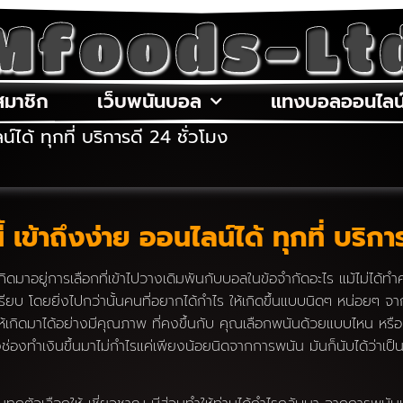
Mfoods-Lt
สมาชิก
เว็บพนันบอล
แทงบอลออนไลน
์ได้ ทุกที่ บริการดี 24 ชั่วโมง
 เข้าถึงง่าย ออนไลน์ได้ ทุกที่ บริกา
มาอยู่การเลือกที่เข้าไปวางเดิมพันกับบอลในข้อจำกัดอะไร แม้ไม่ได้ทำ
รียบ โดยยิ่งไปกว่านั้นคนที่อยากได้กำไร ให้เกิดขึ้นแบบนิดๆ หน่อยๆ จาก
้เกิดมาได้อย่างมีคุณภาพ ที่คงขึ้นกับ คุณเลือกพนันด้วยแบบไหน หรือเ
งทำเงินขึ้นมาไม่กำไรแค่เพียงน้อยนิดจากการพนัน มันก็นับได้ว่าเป็น