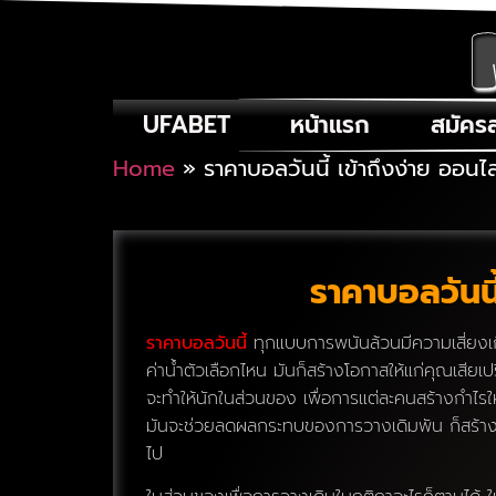
UFABET
หน้าแรก
สมัคร
Home
»
ราคาบอลวันนี้ เข้าถึงง่าย ออนไลน
ราคาบอลวันนี้
ราคาบอลวันนี้
ทุกแบบการพนันล้วนมีความเสี่ยงเกิด
ค่าน้ำตัวเลือกไหน มันก็สร้างโอกาสให้แก่คุณเสียเป
จะทำให้นักในส่วนของ เพื่อการแต่ละคนสร้างกำไรให
มันจะช่วยลดผลกระทบของการวางเดิมพัน ก็สร้างช่อ
ไป