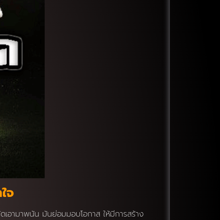
าใจ
่ถนัดเอามาพนัน มันย่อมมอบโอกาส ให้มีการสร้าง