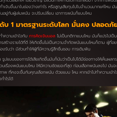
ุกตัวเลือกให้ เชี่ยวชาญ มีส่วนทำให้ท่านได้กำไรกลับมา จากการพนันเพิ
รทำเงินขึ้นมาในช่องว่างเท่าไร หรือสูญเสียทุนไปในจำนวนมากแค่ไหน มั
ขึ้นอยู่กับผู้เล่นพนัน จะปรับเปลี่ยน เอาการพนันก็แบบไหน
นดับ 1 มาตรฐานระดับโลก มั่นคง ปลอดภัย 
ไปทำความเข้าใจกับ
การคิดเงินบอล
ไม่เป็นกติกาแบบไหน มันก็แปรไปเป็นต
ารสร้างรายได้ที่ดี ให้เกิดขึ้นไม่เป็นความจำกัดพนันแบบไหนก็ตาม ผู้ที
้องรับว่า มีส่วนทำให้ผู้ที่มีความรู้สึกชื่นชอบ การเดิมพัน
เงิน รูปแบบของการได้เสียเกิดขึ้นมันก็นับว่าเป็นไปได้มีช่องทางให้เห็นผ
วนเรื่องพนันแบบไหน ให้มีความชัดเยอะที่สุด ก่อนเลือกพนันลงไป มันจะ
ภาพ ที่คงจะขึ้นกับคุณเลือกพนัน ด้วยแบบ ไหน หากเข้าไปทำความเข้าใจ 
งกำไรได้