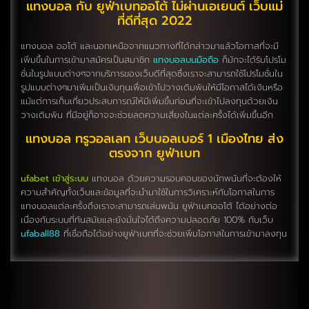
แทงบอล กับ ยูฟ่าเบทออโต้ ไม่ผ่านเอเยนต์ เว็บแม่
ที่ดีที่สุด 2022
แทงบอล ออโต้ และนอกเหนือจากแนวทางที่ได้กล่าวมาแล้วโอกาสที่จะมี
เพิ่มขึ้นในการเข้ามาสมัครเป็นสมาชิก
แทงบอลบนมือถือ
ก็มักจะได้รับโปรโม
ชั่นในรูปแบบต่างๆจากบริการของเว็บดีที่สุดซึ่งเราจะสามารถใช้โปรโมชั่นใน
รูปแบบต่างๆมาเพิ่มเป็นเงินทุนเพื่อเข้าไปวางเดิมพันให้มีโอกาสได้เงินหรือ
แม้แต่การเก็บเกี่ยวประสบการณ์ให้มีเพิ่มขึ้นก่อนที่จะเข้าไปลงทุนด้วยเงิน
วางเดิมพัน ที่มีอยู่ก็อาจจะช่วยลดความเสี่ยงในแต่ละครั้งได้เพิ่มขึ้นอีก
แทงบอล ทรูวอลเลท เว็บบอลเบอร์ 1 เมืองไทย ส่ง
ตรงจาก ยูฟ่าเบท
ufabet เข้าสู่ระบบ
แทงบอล ด้วยความรอบคอบของนักพนันที่จะต้องให้
ความสำคัญทั้งเว็บและข้อมูลที่จะนำมาใช้ในการวิเคราะห์กับโอกาสในการ
แทงบอลแต่ละครั้งถึงเราจะสามารถเล่นพนัน ยูฟ่าเบทออโต้ ได้อย่างต่อ
เนื่องกับระบบที่ทันสมัยและยังมั่นใจได้ถึงความปลอดภัย 100% กับเว็บ
ufaball88
ที่เชื่อถือได้อย่างยูฟ่าเบทที่จะช่วยเพิ่มโอกาสในการเข้ามาลงทุน