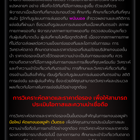
แปรหลายๆ อย่าง เพื่อที่จะได้ทีมที่มีโอกาสชนะสูงขึ้น ตัวแปรที่ควร
พิจารณาเมื่อเลือกทีมที่แทงประกอบด้วย ศึกษาทีม ศึกษาเกี่ยวกับทีมที่คุณ
สนใจ รู้จักกับรูปแบบการเล่นของทีม
พนันบอล
สำรวจผลงานและสถิติการ
แข่งขันที่ผ่านมา ซึ่งรวมถึงรูปแบบการเล่นของทีมเมื่อพบทีมตรงข้า สภาพ
กายภาพของทีม พิจารณาสภาพกายภาพของทีม ตรวจสอบข้อมูลเกี่ยว
กับผู้เล่นที่บาดเจ็บ ผู้เล่นที่หายไปหรือถูกตัดสิทธิ์ เนื่องจากสภาพกายภาพ
ที่ไม่ดีอาจส่งผลต่อความแข็งแกร่งของทีมและโอกาสในการชนะ การ
วิเคราะห์ตลาด ศึกษาตลาดและราคาต่อรองที่เสนอโดยบริษัทแทงบอลชั้น
นำ ราคาต่อรองเป็นตัวชี้วัดของความน่าจะเป็นในการชนะของทีม ควร
ทราบถึงตลาดที่มีโอกาสสูงในการแทงและการเสี่ยงที่คุณพร้อมรับ วิเคราะห์
และทำความเข้าใจเกี่ยวกับทีมตรงข้าม การศึกษาและวิเคราะห์เกี่ยวกับทีม
ตรงข้ามเป็นสิ่งสำคัญ เรียนรู้เกี่ยวกับรูปแบบการเล่นของทีมตรงข้าม สถิติ
การแข่งขัน และผู้เล่นสำคัญ ซึ่งจะช่วยให้คุณสามารถวิเคราะห์และประมวล
ผลเกี่ยวกับโอกาสในการแข่งขันได้อย่างถูกต้อง
การวิเคราะห์ตลาดและราคาต่อรอง เพื่อให้สามารถ
ประเมินโอกาสและความน่าเชื่อถือ
การวิเคราะห์ตลาดและราคาต่อรองเป็นขั้นตอนสำคัญในการแทงบอลยูฟ่า
มือใหม่ หัดแทงบอลยูฟ่า เว็บตรง
เพื่อให้คุณสามารถประเมินโอกาสและ
ความน่าเชื่อถือในการแทงได้อย่างถูกต้อง การวิเคราะห์ตลาดและราคาต่อ
รองควรพิจารณาสิ่งต่อไปนี้ ตลาดการแทง ศึกษาและเข้าใจเกี่ยวกับตลาด