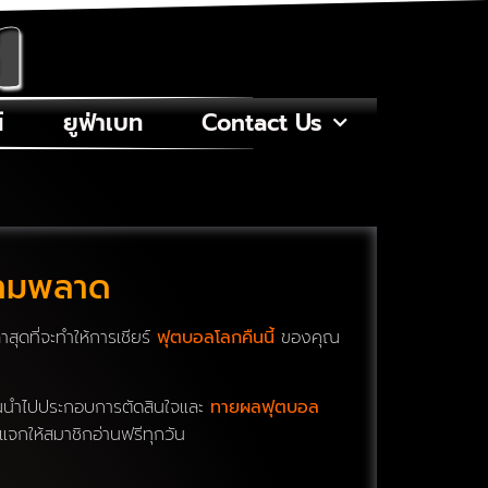
d
์
ยูฟ่าเบท
Contact Us
ห้ามพลาด
สุดที่จะทำให้การเชียร์
ฟุตบอลโลกคืนนี้
ของคุณ
้คุณนำไปประกอบการตัดสินใจและ
ทายผลฟุตบอล
แจกให้สมาชิกอ่านฟรีทุกวัน