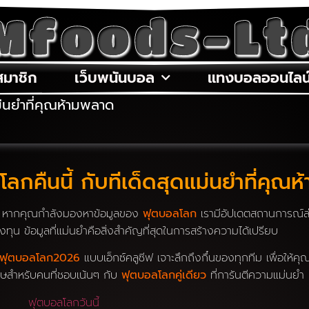
Mfoods-Lt
สมาชิก
เว็บพนันบอล
แทงบอลออนไลน
ม่นยำที่คุณห้ามพลาด
ลกคืนนี้ กับทีเด็ดสุดแม่นยำที่คุณ
่สุด! หากคุณกำลังมองหาข้อมูลของ
ฟุตบอลโลก
เรามีอัปเดตสถานการณ์ล่า
ายลงทุน ข้อมูลที่แม่นยำคือสิ่งสำคัญที่สุดในการสร้างความได้เปรียบ
ห์ฟุตบอลโลก2026
แบบเอ็กซ์คลูซีฟ เจาะลึกถึงกึ๋นของทุกทีม เพื่อให
ิเศษสำหรับคนที่ชอบเน้นๆ กับ
ฟุตบอลโลกคู่เดียว
ที่การันตีความแม่นยำ 