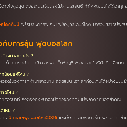
ไว้วางใจสูงสุด ด้วยระบบเว็บตรงไม่ผ่านเอเย่นต์ ทำให้คุณมั่นใจได้ว่า
ลโลกคืนนี้
พร้อมรับสิทธิพิเศษและข้อมูลระดับวีไอพี มาร่วมสร้างประสบ
ยวกับการลุ้น ฟุตบอลโลก
ต้องทำอย่างไร ?
บบ ก็สามารถอ่านบทวิเคราะห์สุดเอ็กซ์คลูซีฟของเราได้ฟรีทันที ไร้โฆษ
มากน้อยแค่ไหน ?
่ำหวอดในวงการกีฬามายาวนาน สถิติแน่น เจาะลึกก่อนเกมได้อย่างแม่นย
ทางไหน ?
ทีต่อวินาที ส่งตรงถึงหน้าจอมือถือของคุณ ไม่พลาดทุกช็อตสำคัญ
ด้ไหม ?
ยวกับ
วิเคราะห์ฟุตบอลโลก2026
และมีบทความสอนวิธีการอ่านราคาสำหร