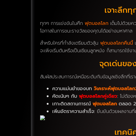
เจาะลึกท
ทุกๆ การแข่งขันในศึก
ฟุตบอลโลก
เต็มไปด้วยควา
โอกาสในการชนะรางวัลของคุณได้อย่างมหาศาล
สำหรับใครที่กำลังเตรียมตัวลุ้น
ฟุตบอลโลกคืนนี้
เ
จะเพิ่งเริ่มต้นหรือเป็นเซียนลูกหนัง ก็สามารถใ
จุดเด่นของ
สัมผัสประสบการณ์เหนือระดับกับข้อมูลเชิงลึกที่เรา
ความแม่นยำของบท
วิเคราะห์ฟุตบอลโล
คัดเน้นๆ กับ
ฟุตบอลโลกคู่เดียว
:
ไม่ต้องหว
เกาะติดสถานการณ์
ฟุตบอลโลก
ตลอด 24
เพิ่มอัตราความสำเร็จ:
ยืนยันด้วยผลงานที่ผ
เทคนิค