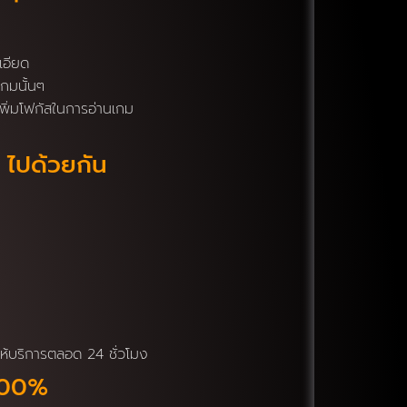
เอียด
กมนั้นๆ
เพิ่มโฟกัสในการอ่านเกม
้ ไปด้วยกัน
ห้บริการตลอด 24 ชั่วโมง
 100%