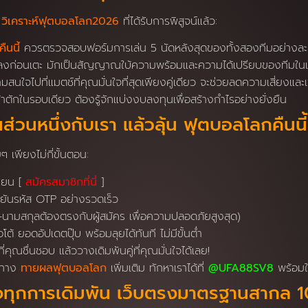
ร
วิเคราะห์ฟุตบอลโลก2026
ที่ได้รับการพิสูจน์แล้ว:
ืนนี้
ควรตรวจสอบฟอร์มการเล่น 5 นัดหลังสุดของทั้งสองทีมอย่างละ
ือลงก่อนเตะ มักเป็นสัญญาณใบ้ความพร้อมและความได้เปรียบของทีมในเ
นใจไปที่แมตช์ที่คุณมั่นใจที่สุดเพียงคู่เดียว จะช่วยลดความเสี่ยงและ
ตักในรอบเดียว ต้องรู้จักแบ่งงบลงทุนเพื่อสร้างกำไรอย่างยั่งยืน
็นส่วนหนึ่งกับเรา แล้วลุ้น ฟุตบอลโลกคืนนี
ๆ เพียงไม่กี่ขั้นตอน:
เบียน [
สมัครสมาชิกที่นี่
]
ันรหัส OTP อย่างรวดเร็ว
นามสกุลต้องตรงกับผู้สมัคร เพื่อความปลอดภัยสูงสุด)
 ยอดอัปเดตปุ๊บ พร้อมลุยได้ทันที ไม่มีขั้นต่ำ
ี่คุณชื่นชอบ แล้ววางเดิมพันคู่ที่คุณมั่นใจได้เลย!
วทาง
ทายผลฟุตบอลโลก
เพิ่มเติม ทักหาเราได้ที่
@UFA88SV8
พร้อมใ
ใจทุกการเดิมพัน เว็บตรงมาตรฐานสากล