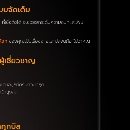
บบจัดเต็ม
6
ที่เชื่อถือได้ จะช่วยยกระดับความสนุกและเพิ่ม
โลก
ของคุณเป็นเรื่องง่ายและปลอดภัย ไม่ว่าคุณ
ู้เชี่ยวชาญ
้ข้อมูลที่ครบถ้วนที่สุด
เป้าสูงสุด
าทุกบิล