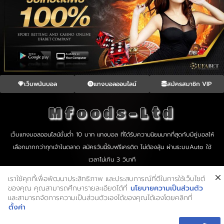
เว็บพนันบอล
แทงบอลออนไลน์
สมัครสมาชิก VIP
Mfoods-Ltd
เว็บแทงบอลออนไลน์ขั้นต่ำ 10 บาท แทงบอล ที่ได้รับความนิยมมากที่สุดกับมีคู่บอลให้
เลือกมากกว่าทุกเจ้าในตลาด สมัครวันนี้รับฟรีเครดิต ไม่ต้องลุ้น ผ่านระบบAuto ใช้
เวลาไม่เกิน 3 วินาที
คาสิโน เครดิตฟรี 100
คาสิโนsa
เราใช้คุกกี้เพื่อพัฒนาประสิทธิภาพ และประสบการณ์ที่ดีในการใช้เว็บไซต์
ของคุณ คุณสามารถศึกษารายละเอียดได้ที่
นโยบายความเป็นส่วนตัว
คาสิโน ออนไลน์ ฟรีเครดิต ไม่ต้องฝาก
คาสิโน ออนไลน์ ฟรีเครดิต
และสามารถจัดการความเป็นส่วนตัวเองได้ของคุณได้เองโดยคลิกที่
Contact Us
About us
Privacy Policy
ตั้งค่า