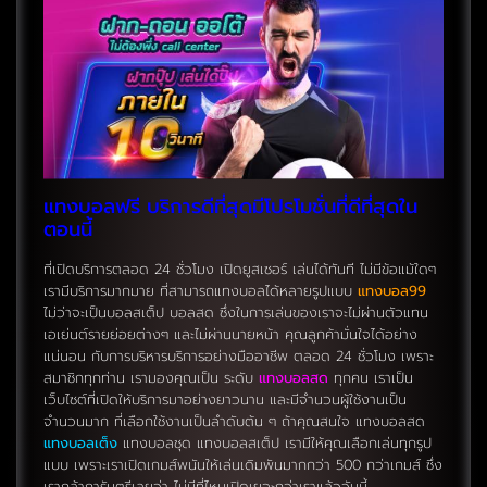
แทงบอลฟรี บริการดีที่สุดมีโปรโมชั่นที่ดีที่สุดใน
ตอนนี้
ที่เปิดบริการตลอด 24 ชั่วโมง เปิดยูสเซอร์ เล่นได้ทันที ไม่มีข้อแม้ใดๆ
เรามีบริการมากมาย ที่สามารถแทงบอลได้หลายรูปแบบ
แทงบอล99
ไม่ว่าจะเป็นบอลสเต็ป บอลสด ซึ่งในการเล่นของเราจะไม่ผ่านตัวแทน
เอเย่นต์รายย่อยต่างๆ และไม่ผ่านนายหน้า คุณลูกค้ามั่นใจได้อย่าง
แน่นอน กับการบริหารบริการอย่างมืออาชีพ ตลอด 24 ชั่วโมง เพราะ
สมาชิกทุกท่าน เรามองคุณเป็น ระดับ
แทงบอลสด
ทุกคน เราเป็น
เว็บไซต์ที่เปิดให้บริการมาอย่างยาวนาน และมีจำนวนผู้ใช้งานเป็น
จำนวนมาก ที่เลือกใช้งานเป็นลำดับต้น ๆ ถ้าคุณสนใจ แทงบอลสด
แทงบอลเต็ง
แทงบอลชุด แทงบอลสเต็ป เรามีให้คุณเลือกเล่นทุกรูป
แบบ เพราะเราเปิดเกมส์พนันให้เล่นเดิมพันมากกว่า 500 กว่าเกมส์ ซึ่ง
เรากล้าการันตรีเลยว่า ไม่มีที่ไหนเปิดเยอะกว่าเราแล้ววันนี้