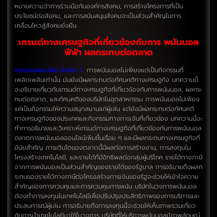
หมายความว่าการร่วมมือกับองค์กรสังคม, การสร้างโครงการที่เป็น
ประโยชน์ต่อสังคม, และการสนับสนุนสังคมจะเป็นส่วนสำคัญในการ
เคลื่อนไหวสู่สังคมยั่งยืน
เทรนด์ทางเศรษฐกิจที่เกี่ยวข้องกับการ พนันบอล
ฟีฟ่า ผลกระทบต่อตลาด
แทงบอลออนไลน์ อันดับ 1
การพนันบอลไม่เพียงแต่เป็นกิจกรรมที่
เพลิดเพลินเท่านั้น มันยังมีผลกระทบต่อทัศนคติทางเศรษฐกิจ บทความนี้
จะอธิบายเกี่ยวกับเทรนด์ทางเศรษฐกิจที่เกี่ยวข้องกับการพนันบอล, ผลกระ
ทบต่อตลาด, และทัศนคติของบริษัทในอุตสาหกรรม การพนันบอลไม่เพียง
แค่เป็นกิจกรรมให้ความสนุกสนานแก่ผู้เล่น แต่ยังมีผลกระทบต่อทัศนคติ
ทางเศรษฐกิจของประเทศและกิจกรรมทางการเงินที่เกี่ยวข้อง บทความนี้จะ
ทำการอธิบายและวิเคราะห์เทรนด์ทางเศรษฐกิจที่เกี่ยวข้องกับการพนันบอล
ตลาดการพนันบอลออนไลน์เพิ่มขึ้นเรื่อย ๆ และมีผลกระทบทางเศรษฐกิจที่
มีนัยสำคัญ การเติบโตของตลาดนี้มีผลต่อการสร้างงาน, การลงทุนใน
โครงสร้างเทคโนโลยี, และรายได้ที่มีอิทธิพลต่อกลุ่มผู้บริโภค รายได้ทางภาษี
จากการพนันบอลเป็นส่วนสำคัญของรายได้ของรัฐบาล การอธิบายถึงผลก
ระทบของรายได้ทางภาษีต่อโครงสร้างการเงินของรัฐจะช่วยให้เข้าใจความ
สำคัญของการควบคุมและการควบคุมการพนัน บริษัทในวงการพนันบอล
ต้องทำการลงทุนในเทคโนโลยีเพื่อปรับปรุงประสิทธิภาพของการบริการและ
ประสบการณ์ผู้เล่น การอธิบายถึงการลงทุนนี้จะช่วยให้เห็นภาพรวมเกี่ยว
กับการนำเทคโนโลยีมาใช้ในวงการ บริษัทที่ให้บริการพนันบอลมีภาพลักษณ์