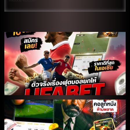
mfoods-ltd.com