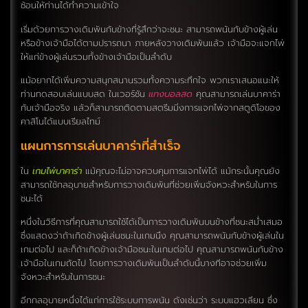
ซ้อนให้ท่านได้ทำความเข้าใจ
เริ่มด้วยการวางเดิมพันกับข้างที่รู้สึกว่าจะชนะ สามารถพนันกับข้างผู้เล่น
หรือข้างเจ้ามือได้ตามปรารถนา ภายหลังวางเดิมพันแล้ว เจ้ามือจะแจกไพ่
ให้แก่ข้างผู้เล่นรวมทั้งข้างเจ้ามือเป็นลำดับ
แม้อยากได้เพิ่มความสนุกสนานรวมทั้งความระทึกใจ พวกเราเสนอแนะให้
ท่านทดสอบเล่นแบบสด ในเวอร์ชัน
แทงบอลสด
คุณสามารถเล่นบาคาร่า
กับเจ้ามือจริง แล้วก็สามารถติดตามสตรีมมิ่งการแจกไพ่จากสตูดิโอของ
คาสิโนได้แบบเรียลไทม์
แผนการการเล่นบาคาร่าที่สำเร็จ
ใน
เกมไพ่บาคาร่า
แม้คุณจะไม่อาจควบคุมการแจกไพ่ได้ แม้กระนั้นคุณยัง
สามารถใช้กลอุบายสำหรับการวางเดิมพันที่ช่วยเพิ่มจังหวะสำหรับในการ
ชนะได้
หนึ่งในวิธีการที่คุณสามารถใช้ได้เป็นการวางเดิมพันบนข้างที่ชนะสม่ำเสมอ
ซึ่งแสดงว่าถ้าเกิดข้างผู้เล่นชนะในเกมนึง คุณสามารถพนันกับข้างผู้เล่นใน
เกมต่อไป และก็ถ้าเกิดข้างเจ้ามือชนะในเกมต่อไป คุณสามารถพนันกับข้าง
เจ้ามือในเกมถัดไป โดยการวางเดิมพันเป็นลำดับนี้บางทีอาจช่วยเพิ่ม
จังหวะสำหรับในการชนะ
อีกกลอุบายหนึ่งได้แก่การใช้ระบบการพนัน ดังเช่นว่า ระบบแฮวเลียน ซึ่ง