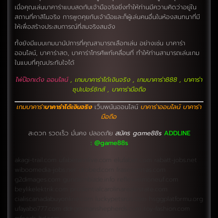
เมื่อคุณเล่นบาคาร่าแบบสดกับเจ้ามือจริงยิ่งทำให้ท่านมีความคิดว่าอยู่ใน
สถานที่คาสิโนจริง การพูดคุยกับเจ้ามือและก็ผู้เล่นคนอื่นในห้องสนทนาที่มี
ให้เพื่อสร้างประสบการณ์ที่สมจริงสมจัง
ทั้งยังมีแบบเกมนานัปการที่คุณสามารถเลือกเล่น อย่างเช่น บาคาร่า
ออนไลน์, บาคาร่าสด, บาคาร่าโทรศัพท์เคลื่อนที่ ทำให้ท่านสามารถเล่นเกม
ในแบบที่คุณประทับใจได้
ไพ่ป๊อกเด้ง ออนไลน์
, เกมบาคาร่าได้เงินจริง , เกมบาคาร่า888 , บาคาร่า
ซุปเปอร์ซิกส์ , บาคาร่ามือถือ
เกมบาคาร่า
บาคาร่าได้เงินจริง
เว็บพนันออนไลน์
บาคาร่าออนไลน์ บาคาร่า
มือถือ
สะดวก รวดเร็ว มั่นคง ปลอดภัย
สมัคร
game88s
ADDLINE
:
@game88s
akagi-trail.com
ufabetwinlive.com
elufabet.com
rabatt-jobs.net
wiboomedia-jobs.net
drobed.com
frasescertas.com
g2dimages.com
gundembizde.info
refleximmoneuf.com
beylikelektrik.com
prudentialcarolinarealestate.com
cialiscanadabuyonline.com
luckypetsrus.com
hsggplatformu.org
ufayabo777.com
ddrgermanshepherds.com
toy-fashion.com