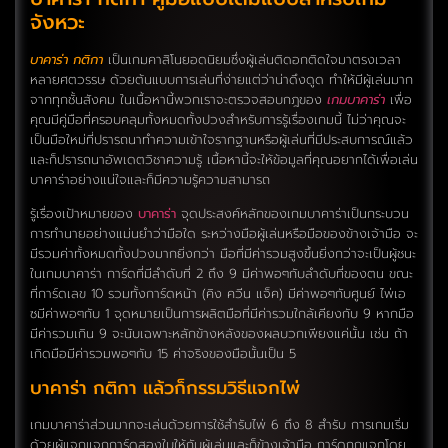
จังหวะ
บาคาร่า กติกา
เป็นเกมคาสิโนยอดนิยมซึ่งผู้เล่นติดอกติดใจมาตรงเวลา
หลายศตวรรษ ด้วยต้นแบบการเล่นที่ง่ายแต่ว่าน่าดึงดูด ทำให้มีผู้เล่นมาก
จากทุกชั้นสังคม ในเนื้อหานี้พวกเราจะตรวจสอบกฎของ
เกมบาคาร่า
เพื่อ
คุณมีคู่มือที่ครอบคลุมทั้งหมดทั้งปวงสำหรับการรู้เรื่องเกมนี้ ไม่ว่าคุณจะ
เป็นมือใหม่ที่ปรารถนาทำความเข้าใจรากฐานหรือผู้เล่นที่มีประสบการณ์แล้ว
และก็ปรารถนาอัพเดตวิชาความรู้ เนื้อหานี้จะให้ข้อมูลที่คุณอยากได้เพื่อเล่น
บาคาร่าอย่างแน่ใจและก็มีความรู้ความสามารถ
รู้เรื่องเป้าหมายของ
บาคาร่า
จุดประสงค์หลักของเกมบาคาร่าเป็นกระบวน
การทำนายอย่างแม่นยำว่ามือใด ระหว่างมือผู้เล่นหรือมือของข้างเจ้ามือ จะ
มีรวมค่าทั้งหมดทั้งปวงมากยิ่งกว่า มือที่มีค่ารวมสูงขึ้นยิ่งกว่าจะเป็นผู้ชนะ
ในเกมบาคาร่า การ์ดที่มีลำดับที่ 2 ถึง 9 มีค่าพอๆกับลำดับที่ของตน ขณะ
ที่การ์ดเลข 10 รวมทั้งการ์ดหน้า (คิง ควีน แจ็ค) มีค่าพอๆกับศูนย์ ไพ่เอ
ซมีค่าพอๆกับ 1 จุดหมายเป็นการผลิตมือที่มีค่ารวมใกล้เคียงกับ 9 หากมือ
มีค่ารวมเกิน 9 จะนับเฉพาะหลักข้างหลังของผลบวกเพียงแค่นั้น เช่น ถ้า
เกิดมือมีค่ารวมพอๆกับ 15 ค่าจริงของมือนั้นเป็น 5
บาคาร่า กติกา แล้วก็กรรมวิธีแจกไพ่
เกมบาคาร่าส่วนมากจะเล่นด้วยการใช้สำรับไพ่ 6 ถึง 8 สำรับ การเกมเริ่ม
ด้วยผู้แจกแจกการ์ดสองใบให้กับผู้เล่นและก็ข้างเจ้ามือ การ์ดถูกแจกโดย