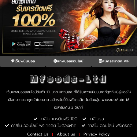
เว็บพนันบอล
แทงบอลออนไลน์
สมัครสมาชิก VIP
Mfoods-Ltd
เว็บแทงบอลออนไลน์ขั้นต่ำ 10 บาท แทงบอล ที่ได้รับความนิยมมากที่สุดกับมีคู่บอลให้
เลือกมากกว่าทุกเจ้าในตลาด สมัครวันนี้รับฟรีเครดิต ไม่ต้องลุ้น ผ่านระบบAuto ใช้
เวลาไม่เกิน 3 วินาที
คาสิโน เครดิตฟรี 100
คาสิโนsa
คาสิโน ออนไลน์ ฟรีเครดิต ไม่ต้องฝาก
คาสิโน ออนไลน์ ฟรีเครดิต
Contact Us
About us
Privacy Policy