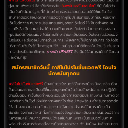
คาสิโน ได้เงินชัวร์
สามารถสมัครได้อย่างง่ายๆ ผ่านระบบขั้นตอนที่ไม่มีอะไร
ยุ่งยาก เพียงแค่เลือกใช้บริการกับ
เว็บพนันคาสิโนออนไลน์
ที่มั่นใจได้ว่า
เป็นเว็บที่ได้มาตรฐานที่ดี โดยทำการตรวจสอบคุณสมบัติให้แน่ชัด ซึ่ง
สามารถตรวจสอบได้จากการรีวิวจากผู้ที่มีประสบการณ์มาก่อน หรือจาก
เว็บไซต์ต่างๆ ที่มีการเปรียบเทียบข้อมูลของเว็บไซต์ ให้เห็นอย่างชัดเจน
รวมถึงชื่อเสียง และประวัติความเป็นมาของเว็บไซต์ ด้วยการตรวจสอบ
คุณสมบัติด้วยตนเอง โดยการศึกษารายละเอียดของเว็บไซต์ ในเรื่องของ
โปรโมชั่นและขั้นตอนในการดำเนินการ เพียงเท่านี้ก็มีโอกาสในการ ที่จะได้ใช้
บริการกับเว็บไซต์ที่มีมาตรฐานที่ดี และมีคุณสมบัติที่ตรงใจ โดยเริ่มต้นจาก
การสมัครเป็นสมาชิกผ่าน
ทางเข้า UFABET
ซึ่งเป็นวิธีในการสมัครที่ชัดเจน
และง่ายที่สุด
สมัครสมาชิกวันนี้ คาสิโนโปรโมชั่นแจกฟรี โดนใจ
นักพนันทุกคน
คาสิโนโปรโมชั่นแจกฟรี
มักจะมีการกำหนดวิธีในการสมัครเป็นสมาชิก ด้วย
ขั้นตอนและรายละเอียดที่ชี้แจงอยู่บนหน้าเว็บ โดยนักพนันสามารถปฏิบัติ
ตามขั้นตอน ที่เว็บไซต์กำหนด รวมไปถึงการติดต่อประสานงาน กับทางเจ้า
หน้าที่ของเว็บไซต์ ซึ่งมีช่องทางของโซเชียลมีเดียพร้อม สำหรับการติดต่อ
ได้อย่างสะดวกสบาย โดยสามารถแจ้งความประสงค์ในการสมัครเป็น
สมาชิก ซึ่งทางเจ้าหน้าที่จะทำการแจ้งข้อมูลรายละเอียด และขั้นตอนวิธีการ
ในการสมัครให้กับทางนักพนันได้เลยในทันที เพราะเป็นระบบอัตโนมัติ ที่
พร้อมสำหรับการติดต่อสื่อสารด้วยตลอดเวลา ดังนั้นนักพนันจึงสามารถ