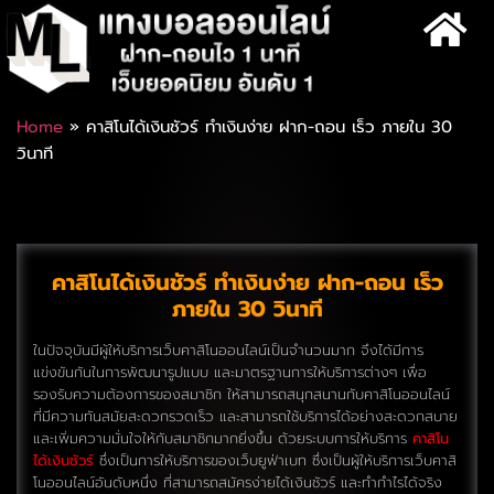
Home
»
คาสิโนได้เงินชัวร์ ทำเงินง่าย ฝาก-ถอน เร็ว ภายใน 30
วินาที
คาสิโนได้เงินชัวร์ ทำเงินง่าย ฝาก-ถอน เร็ว
ภายใน 30 วินาที
ในปัจจุบันมีผู้ให้บริการเว็บคาสิโนออนไลน์เป็นจำนวนมาก จึงได้มีการ
แข่งขันกันในการพัฒนารูปแบบ และมาตรฐานการให้บริการต่างๆ เพื่อ
รองรับความต้องการของสมาชิก ให้สามารถสนุกสนานกับคาสิโนออนไลน์
ที่มีความทันสมัยสะดวกรวดเร็ว และสามารถใช้บริการได้อย่างสะดวกสบาย
และเพิ่มความมั่นใจให้กับสมาชิกมากยิ่งขึ้น ด้วยระบบการให้บริการ
คาสิโน
ได้เงินชัวร์
ซึ่งเป็นการให้บริการของเว็บยูฟ่าเบท ซึ่งเป็นผู้ให้บริการเว็บคาสิ
โนออนไลน์อันดับหนึ่ง ที่สามารถสมัครง่ายได้เงินชัวร์ และทำกำไรได้จริง